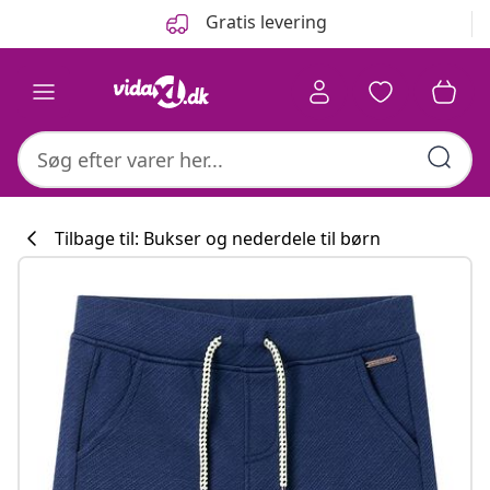
Forrige
Næste
Gratis levering
Tilbage til: Bukser og nederdele til børn
Køkkenkollekti
#sharemevidaxl