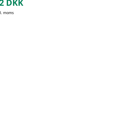
2
DKK
kl. moms