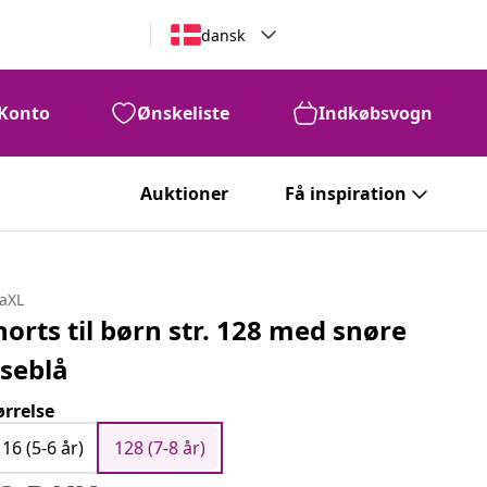
dansk
Konto
Ønskeliste
Indkøbsvogn
Auktioner
Få inspiration
daXL
horts til børn str. 128 med snøre
yseblå
ørrelse
116 (5-6 år)
128 (7-8 år)