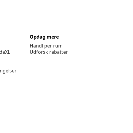
Opdag mere
Handl per rum
idaXL
Udforsk rabatter
ingelser