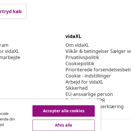
rtryd køb
vidaXL
gram
Om vidaXL
or vidaXL
Vilkår & betingelser Sælger v
marbejde
Privatlivspolitik
Cookiepolitik
Prioriterede forsendelsesbet
Cookie - indstillinger
Arbejd for vidaXL
Sikkerhed
EU-ansvarlige person
Politikken for EPR
Tilgængelighedserklæring
Accepter alle cookies
ociale
rende din
med
Afvis alle