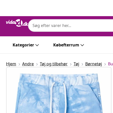
Forrige
Næste
Kategorier
Købefterrum
Hjem
Andre
Tøj og tilbehør
Tøj
Børnetøj
Bu