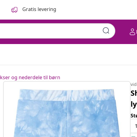
Gratis levering
kser og nederdele til børn
vi
S
l
St