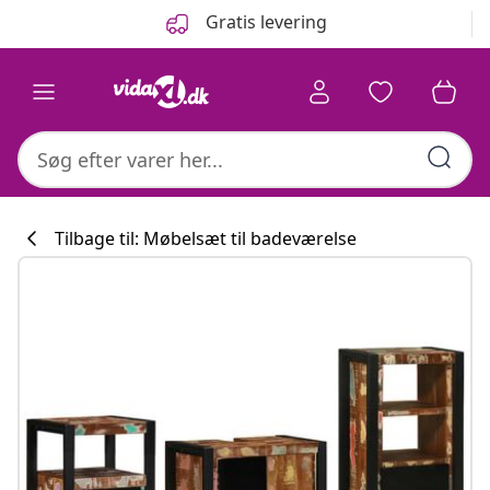
Forrige
Næste
Gratis levering
Tilbage til: Møbelsæt til badeværelse
Køkkenkollektion
#sharemevidaxl