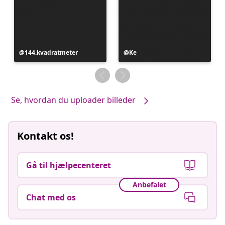
Opslag
144.kvadratmeter
Opslag
Ke
offentliggjort
offentliggjort
af
af
Se, hvordan du uploader billeder
Kontakt os!
Gå til hjælpecenteret
Anbefalet
Chat med os