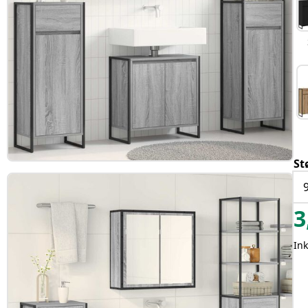
St
3
In