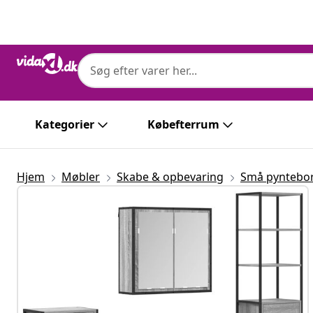
Forrige
Næste
Kategorier
Købefterrum
Hjem
Møbler
Skabe & opbevaring
Små pyntebo