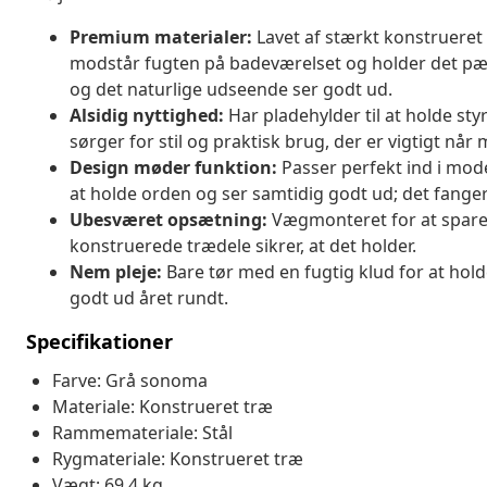
Premium materialer:
Lavet af stærkt konstrueret 
modstår fugten på badeværelset og holder det pænt.
og det naturlige udseende ser godt ud.
Alsidig nyttighed:
Har pladehylder til at holde sty
sørger for stil og praktisk brug, der er vigtigt når
Design møder funktion:
Passer perfekt ind i mod
at holde orden og ser samtidig godt ud; det fange
Ubesværet opsætning:
Vægmonteret for at spare p
konstruerede trædele sikrer, at det holder.
Nem pleje:
Bare tør med en fugtig klud for at holde
godt ud året rundt.
Specifikationer
Farve: Grå sonoma
Materiale: Konstrueret træ
Rammemateriale: Stål
Rygmateriale: Konstrueret træ
Vægt: 69,4 kg