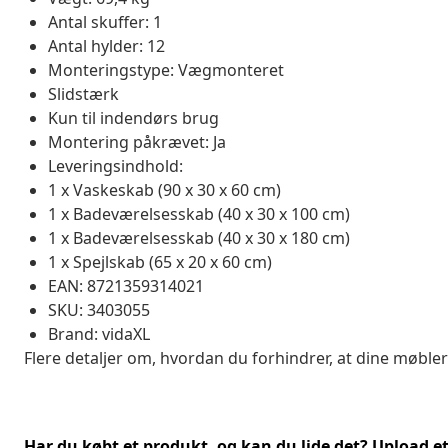
Antal skuffer: 1
Antal hylder: 12
Monteringstype: Vægmonteret
Slidstærk
Kun til indendørs brug
Montering påkrævet: Ja
Leveringsindhold:
1 x Vaskeskab (90 x 30 x 60 cm)
1 x Badeværelsesskab (40 x 30 x 100 cm)
1 x Badeværelsesskab (40 x 30 x 180 cm)
1 x Spejlskab (65 x 20 x 60 cm)
EAN: 8721359314021
SKU: 3403055
Brand: vidaXL
Flere detaljer om, hvordan du forhindrer, at dine møbler
Har du købt et produkt, og kan du lide det? Upload et 