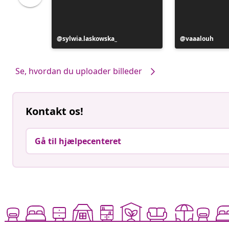
Opslag
sylwia.laskowska_
Opslag
vaaalouh
offentliggjort
offentliggjort
af
af
Se, hvordan du uploader billeder
Kontakt os!
Gå til hjælpecenteret