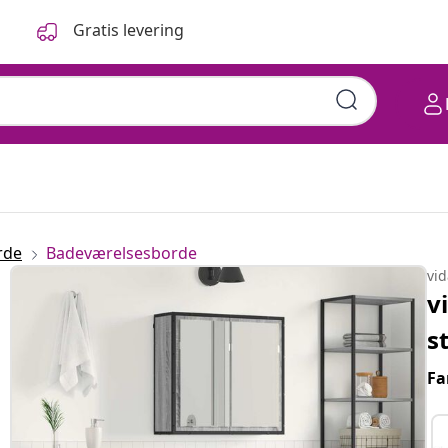
Gratis levering
rde
Badeværelsesborde
vi
v
s
Fa