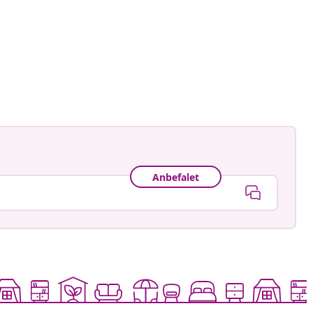
ynnøve sunde
ggjort
Anbefalet