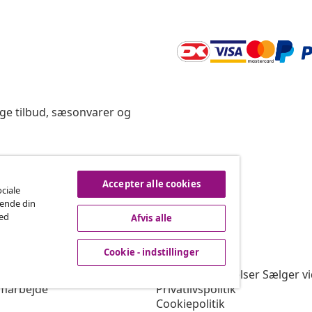
ige tilbud, sæsonvarer og
rtryd køb
Accepter alle cookies
ociale
rende din
med
Afvis alle
vidaXL
Cookie - indstillinger
gram
Om vidaXL
or vidaXL
Vilkår & betingelser Sælger v
marbejde
Privatlivspolitik
Cookiepolitik