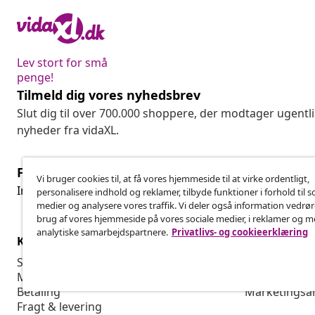
Lev stort for små
penge!
Tilmeld dig vores nyhedsbrev
Slut dig til over 700.000 shoppere, der modtager ugentl
nyheder fra vidaXL.
Fortryd køb
Vi bruger cookies til, at få vores hjemmeside til at virke ordentligt,
Fo
Indsend en anmodning om at fortryde din ordre.
personalisere indhold og reklamer, tilbyde funktioner i forhold til s
medier og analysere vores traffik. Vi deler også information vedrø
brug af vores hjemmeside på vores sociale medier, i reklamer og 
analytiske samarbejdspartnere.
Privatlivs- og cookieerklæring
Kundeservice
Virksomhed
Spor din ordre
Affiliate Pro
Min konto
Produktion f
Betaling
Marketingsa
Fragt & levering