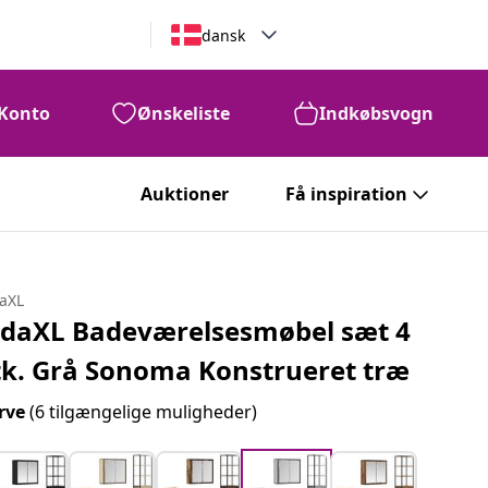
dansk
Konto
Ønskeliste
Indkøbsvogn
Auktioner
Få inspiration
daXL
idaXL Badeværelsesmøbel sæt 4
tk. Grå Sonoma Konstrueret træ
rve
(6 tilgængelige muligheder)