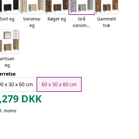
Sort eg
Sonoma-
Røget eg
Grå
Gammelt
eg
sonoma-
træ
eg
artisan
eg
ørrelse
90 x 30 x 60 cm
60 x 30 x 60 cm
,279
DKK
kl. moms