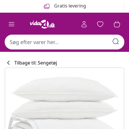
Forrige
Næste
Gratis levering
Tilbage til: Sengetøj
Køkkenkollekti
#sharemevidaxl