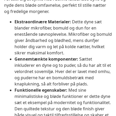
nyde dens bløde omfavnelse, perfekt til stille nætter
og fredelige morgener.
Ekstraordinære Materialer:
Dette dyne sæt
blander mikrofiber, bomuld og dun for en
enestående søvnoplevelse. Mikrofiber og bomuld
giver åndbarhed og blødhed, mens dunfjer
holder dig varm og let på kolde nætter, hvilket
sikrer maksimal komfort.
Gennemtænkte komponenter:
Sættet
inkluderer en dyne og to puder, så du har alt til et
velordnet sovemiljø. Hver del er lavet med omhu,
og puderne har en bomuldsbetræk med
knaplukning, så alt forbliver på plads.
Funktionelle egenskaber:
Med sine
minimalistiske og bløde funktioner er dette dyne
sæt et eksempel på modernitet og funktionalitet.
Den quiltede tekstur og den bløde finish giver
både visuel og taktil tilfredsstillelse og skaber et