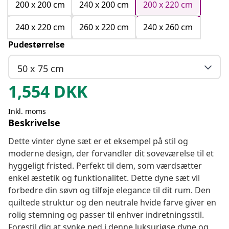
200 x 200 cm
240 x 200 cm
200 x 220 cm
240 x 220 cm
260 x 220 cm
240 x 260 cm
Pudestørrelse
50 x 75 cm
1,554
DKK
Inkl. moms
Beskrivelse
Dette vinter dyne sæt er et eksempel på stil og
moderne design, der forvandler dit soveværelse til et
hyggeligt fristed. Perfekt til dem, som værdsætter
enkel æstetik og funktionalitet. Dette dyne sæt vil
forbedre din søvn og tilføje elegance til dit rum. Den
quiltede struktur og den neutrale hvide farve giver en
rolig stemning og passer til enhver indretningsstil.
Forestil dig at synke ned i denne luksuriøse dyne og