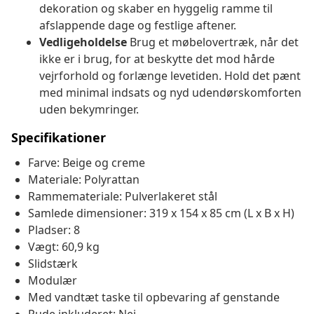
dekoration og skaber en hyggelig ramme til
afslappende dage og festlige aftener.
Vedligeholdelse
Brug et møbelovertræk, når det
ikke er i brug, for at beskytte det mod hårde
vejrforhold og forlænge levetiden. Hold det pænt
med minimal indsats og nyd udendørskomforten
uden bekymringer.
Specifikationer
Farve: Beige og creme
Materiale: Polyrattan
Rammemateriale: Pulverlakeret stål
Samlede dimensioner: 319 x 154 x 85 cm (L x B x H)
Pladser: 8
Vægt: 60,9 kg
Slidstærk
Modulær
Med vandtæt taske til opbevaring af genstande