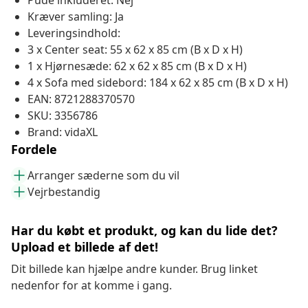
Pude inkluderet: Nej
Kræver samling: Ja
Leveringsindhold:
3 x Center seat: 55 x 62 x 85 cm (B x D x H)
1 x Hjørnesæde: 62 x 62 x 85 cm (B x D x H)
4 x Sofa med sidebord: 184 x 62 x 85 cm (B x D x H)
EAN: 8721288370570
SKU: 3356786
Brand: vidaXL
Fordele
Arranger sæderne som du vil
Vejrbestandig
Har du købt et produkt, og kan du lide det?
Upload et billede af det!
Dit billede kan hjælpe andre kunder. Brug linket
nedenfor for at komme i gang.