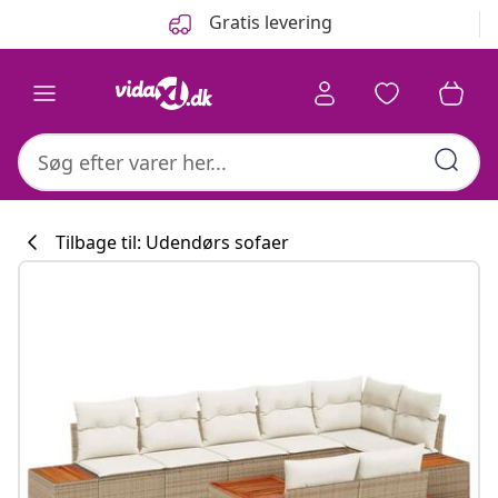
Forrige
Næste
Gratis levering
Tilbage til: Udendørs sofaer
Køkkenkollekti
#sharemevidaxl