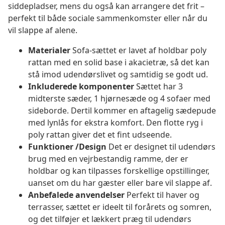
siddepladser, mens du også kan arrangere det frit –
perfekt til både sociale sammenkomster eller når du
vil slappe af alene.
Materialer
Sofa-sættet er lavet af holdbar poly
rattan med en solid base i akacietræ, så det kan
stå imod udendørslivet og samtidig se godt ud.
Inkluderede komponenter
Sættet har 3
midterste sæder, 1 hjørnesæde og 4 sofaer med
sideborde. Dertil kommer en aftagelig sædepude
med lynlås for ekstra komfort. Den flotte ryg i
poly rattan giver det et fint udseende.
Funktioner /Design
Det er designet til udendørs
brug med en vejrbestandig ramme, der er
holdbar og kan tilpasses forskellige opstillinger,
uanset om du har gæster eller bare vil slappe af.
Anbefalede anvendelser
Perfekt til haver og
terrasser, sættet er ideelt til forårets og somren,
og det tilføjer et lækkert præg til udendørs