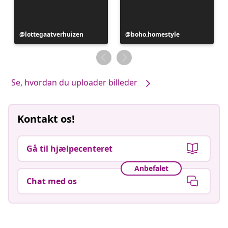
Opslag
lottegaatverhuizen
Opslag
boho.homestyle
offentliggjort
offentliggjort
af
af
Se, hvordan du uploader billeder
Kontakt os!
Gå til hjælpecenteret
Anbefalet
Chat med os