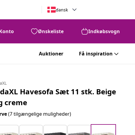
dansk
Konto
Ønskeliste
Indkøbsvogn
Auktioner
Få inspiration
daXL
idaXL Havesofa Sæt 11 stk. Beige
g creme
rve
(7 tilgængelige muligheder)