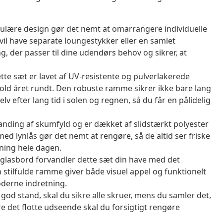
lære design gør det nemt at omarrangere individuelle
 vil have separate loungestykker eller en samlet
ing, der passer til dine udendørs behov og sikrer, at
tte sæt er lavet af UV-resistente og pulverlakerede
orhold året rundt. Den robuste ramme sikrer ikke bare lang
v efter lang tid i solen og regnen, så du får en pålidelig
ding af skumfyld og er dækket af slidstærkt polyester
ed lynlås gør det nemt at rengøre, så de altid ser friske
pning hele dagen.
t glasbord forvandler dette sæt din have med det
tilfulde ramme giver både visuel appel og funktionelt
derne indretning.
 god stand, skal du sikre alle skruer, mens du samler det,
re det flotte udseende skal du forsigtigt rengøre