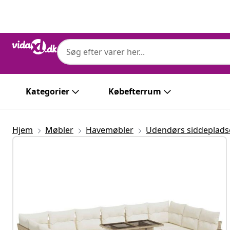
Forrige
Næste
Kategorier
Købefterrum
Hjem
Møbler
Havemøbler
Udendørs siddeplads