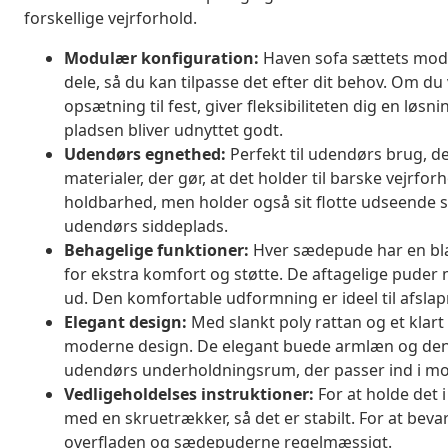
forskellige vejrforhold.
Modulær konfiguration:
Haven sofa sættets modu
dele, så du kan tilpasse det efter dit behov. Om du
opsætning til fest, giver fleksibiliteten dig en løsn
pladsen bliver udnyttet godt.
Udendørs egnethed:
Perfekt til udendørs brug, de
materialer, der gør, at det holder til barske vejrf
holdbarhed, men holder også sit flotte udseende sel
udendørs siddeplads.
Behagelige funktioner:
Hver sædepude har en blan
for ekstra komfort og støtte. De aftagelige puder m
ud. Den komfortable udformning er ideel til afsla
Elegant design:
Med slankt poly rattan og et klar
moderne design. De elegant buede armlæn og den s
udendørs underholdningsrum, der passer ind i mo
Vedligeholdelses instruktioner:
For at holde det i
med en skruetrækker, så det er stabilt. For at beva
overfladen og sædepuderne regelmæssigt.