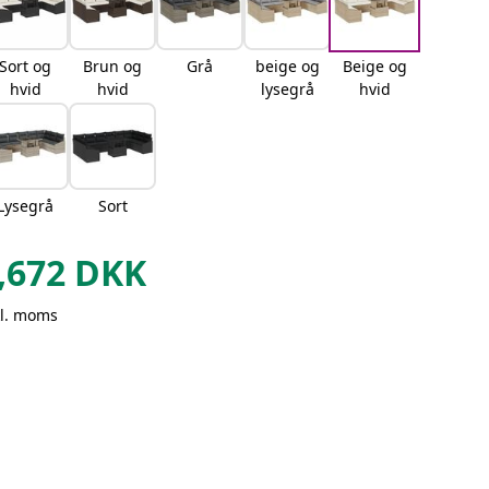
Sort og
Brun og
Grå
beige og
Beige og
hvid
hvid
lysegrå
hvid
Lysegrå
Sort
,672
DKK
kl. moms