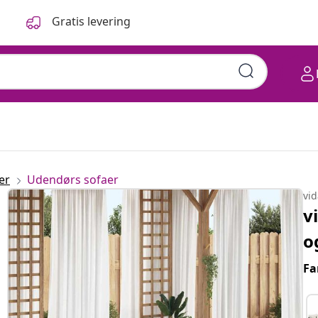
Gratis levering
er
Udendørs sofaer
vi
v
o
Fa