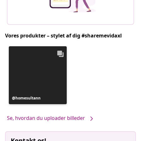
Vores produkter – stylet af dig #sharemevidaxl
Opslag
homesultann
offentliggjort
af
Se, hvordan du uploader billeder
Kontakt os!