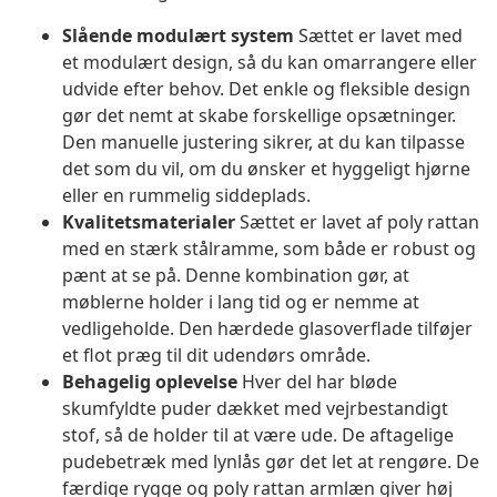
Slående modulært system
Sættet er lavet med
et modulært design, så du kan omarrangere eller
udvide efter behov. Det enkle og fleksible design
gør det nemt at skabe forskellige opsætninger.
Den manuelle justering sikrer, at du kan tilpasse
det som du vil, om du ønsker et hyggeligt hjørne
eller en rummelig siddeplads.
Kvalitetsmaterialer
Sættet er lavet af poly rattan
med en stærk stålramme, som både er robust og
pænt at se på. Denne kombination gør, at
møblerne holder i lang tid og er nemme at
vedligeholde. Den hærdede glasoverflade tilføjer
et flot præg til dit udendørs område.
Behagelig oplevelse
Hver del har bløde
skumfyldte puder dækket med vejrbestandigt
stof, så de holder til at være ude. De aftagelige
pudebetræk med lynlås gør det let at rengøre. De
færdige rygge og poly rattan armlæn giver høj