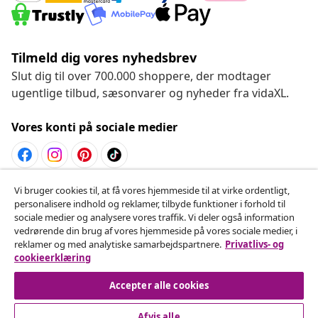
Tilmeld dig vores nyhedsbrev
Slut dig til over 700.000 shoppere, der modtager
ugentlige tilbud, sæsonvarer og nyheder fra vidaXL.
Vores konti på sociale medier
Vi bruger cookies til, at få vores hjemmeside til at virke ordentligt,
Fortryd køb
personalisere indhold og reklamer, tilbyde funktioner i forhold til
Indsend en anmodning om at fortryde din ordre.
sociale medier og analysere vores traffik. Vi deler også information
vedrørende din brug af vores hjemmeside på vores sociale medier, i
reklamer og med analytiske samarbejdspartnere.
Privatlivs- og
Fortryd køb
cookieerklæring
Accepter alle cookies
Kundeservice
Afvis alle