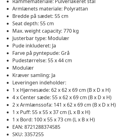
Rammemateriale: Pulverlakeret stål
Armlænets materiale: Polyrattan
Bredde på sædet: 55 cm
Seat depth: 55 cm
Max. weight capacity: 770 kg
Justerbar type: Modulær
Pude inkluderet: Ja
Farve på pyntepude: Grå
Pudestørrelse: 55 x 44 cm
Modulær
Kræver samling: Ja
Leveringen indeholder:
1 x Hjørnesæde: 62 x 62 x 69 cm (B x D x H)
4 x Center sæde: 55 x 62 x 69 cm (B x D x H)
2 x Armlænssofa: 141 x 62 x 69 cm (B x D x H)
1 x Puff: 55 x 55 x 37 cm (L x B x H)
1 x Bord: 100 x 55 x 73 cm (L x B x H)
EAN: 8721288374585
SKU: 3357255