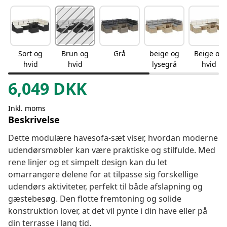
Sort og
Brun og
Grå
beige og
Beige og
hvid
hvid
lysegrå
hvid
6,049
DKK
Inkl. moms
Beskrivelse
Dette modulære havesofa-sæt viser, hvordan moderne
udendørsmøbler kan være praktiske og stilfulde. Med
rene linjer og et simpelt design kan du let
omarrangere delene for at tilpasse sig forskellige
udendørs aktiviteter, perfekt til både afslapning og
gæstebesøg. Den flotte fremtoning og solide
konstruktion lover, at det vil pynte i din have eller på
din terrasse i lang tid.