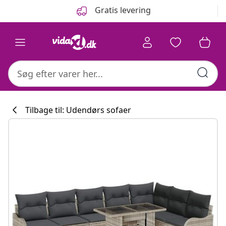
Forrige
Næste
Gratis levering
Tilbage til: Udendørs sofaer
Køkkenkollekti
#sharemevidaxl