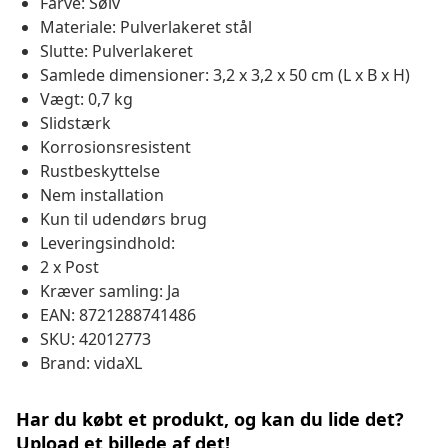
Farve: Sølv
Materiale: Pulverlakeret stål
Slutte: Pulverlakeret
Samlede dimensioner: 3,2 x 3,2 x 50 cm (L x B x H)
Vægt: 0,7 kg
Slidstærk
Korrosionsresistent
Rustbeskyttelse
Nem installation
Kun til udendørs brug
Leveringsindhold:
2 x Post
Kræver samling: Ja
EAN: 8721288741486
SKU: 42012773
Brand: vidaXL
Har du købt et produkt, og kan du lide det?
Upload et billede af det!