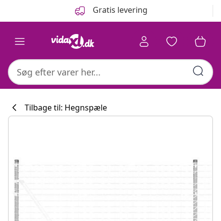
Forrige
Næste
Gratis levering
Tilbage til: Hegnspæle
Køkkenkollekti
#sharemevidaxl