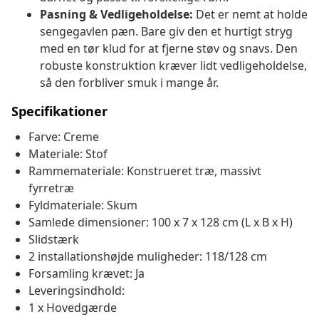
Pasning & Vedligeholdelse:
Det er nemt at holde
sengegavlen pæn. Bare giv den et hurtigt stryg
med en tør klud for at fjerne støv og snavs. Den
robuste konstruktion kræver lidt vedligeholdelse,
så den forbliver smuk i mange år.
Specifikationer
Farve: Creme
Materiale: Stof
Rammemateriale: Konstrueret træ, massivt
fyrretræ
Fyldmateriale: Skum
Samlede dimensioner: 100 x 7 x 128 cm (L x B x H)
Slidstærk
2 installationshøjde muligheder: 118/128 cm
Forsamling krævet: Ja
Leveringsindhold:
1 x Hovedgærde