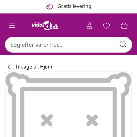
Forrige
Næste
Gratis levering
Tilbage til: Hjem
Køkkenkollekti
#sharemevidaxl