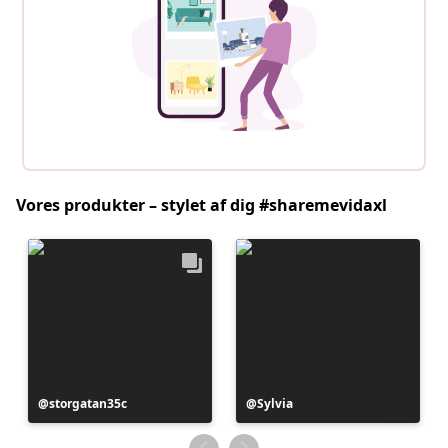
Vores produkter – stylet af dig #sharemevidaxl
Opslag
storgatan35c
Opslag
Sylvia
offentliggjort
offentliggjort
af
af