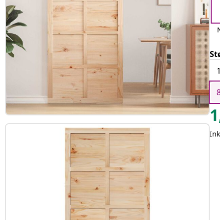
St
1
In