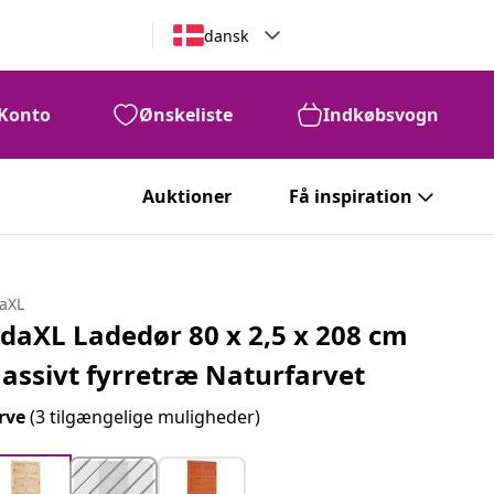
dansk
Konto
Ønskeliste
Indkøbsvogn
Auktioner
Få inspiration
daXL
idaXL Ladedør 80 x 2,5 x 208 cm
assivt fyrretræ Naturfarvet
rve
(3 tilgængelige muligheder)