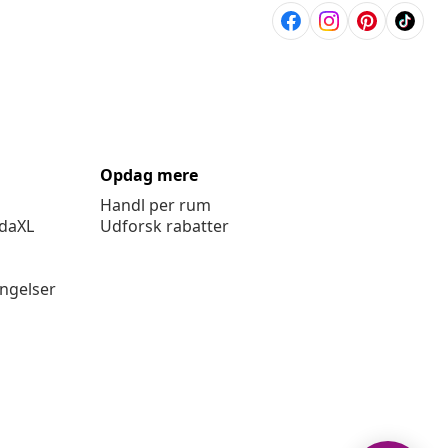
Opdag mere
Handl per rum
idaXL
Udforsk rabatter
ingelser