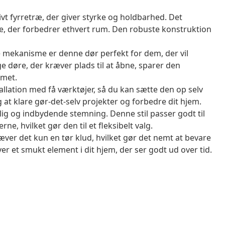
vt fyrretræ, der giver styrke og holdbarhed. Det
me, der forbedrer ethvert rum. Den robuste konstruktion
mekanisme er denne dør perfekt for dem, der vil
e døre, der kræver plads til at åbne, sparer den
mmet.
allation med få værktøjer, så du kan sætte den op selv
g at klare gør-det-selv projekter og forbedre dit hjem.
ig og indbydende stemning. Denne stil passer godt til
ne, hvilket gør den til et fleksibelt valg.
ver det kun en tør klud, hvilket gør det nemt at bevare
r et smukt element i dit hjem, der ser godt ud over tid.