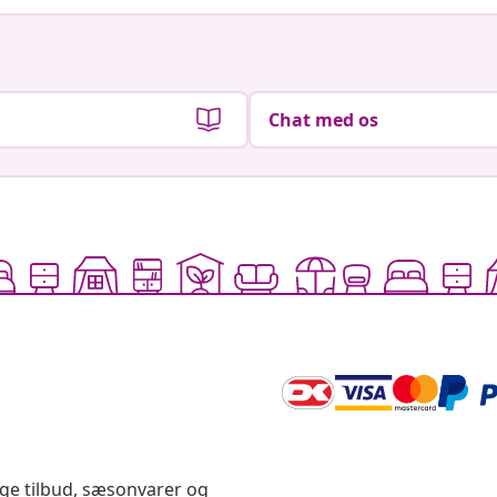
Chat med os
ige tilbud, sæsonvarer og