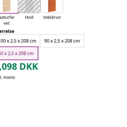
Naturfar
Hvid
Voksbrun
vet
ørrelse
100 x 2,5 x 208 cm
90 x 2,5 x 208 cm
80 x 2,5 x 208 cm
,098
DKK
kl. moms