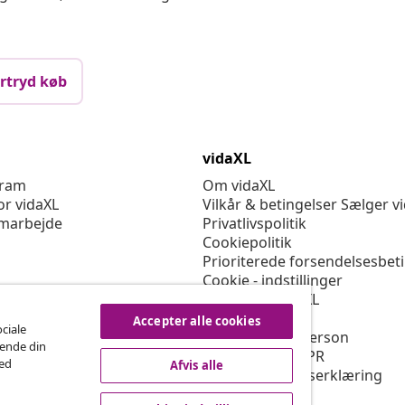
rtryd køb
vidaXL
gram
Om vidaXL
or vidaXL
Vilkår & betingelser Sælger v
marbejde
Privatlivspolitik
Cookiepolitik
Prioriterede forsendelsesbet
Cookie - indstillinger
Arbejd for vidaXL
Sikkerhed
Accepter alle cookies
ociale
EU-ansvarlige person
rende din
Politikken for EPR
med
Afvis alle
Tilgængelighedserklæring