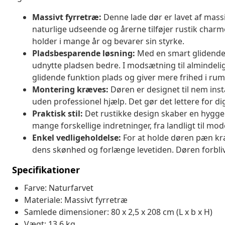
Massivt fyrretræ:
Denne lade dør er lavet af massi
naturlige udseende og årerne tilføjer rustik char
holder i mange år og bevarer sin styrke.
Pladsbesparende løsning:
Med en smart glidende 
udnytte pladsen bedre. I modsætning til almindelig
glidende funktion plads og giver mere frihed i ru
Montering kræves:
Døren er designet til nem inst
uden professionel hjælp. Det gør det lettere for di
Praktisk stil:
Det rustikke design skaber en hyggel
mange forskellige indretninger, fra landligt til moder
Enkel vedligeholdelse:
For at holde døren pæn kræ
dens skønhed og forlænge levetiden. Døren forblive
Specifikationer
Farve: Naturfarvet
Materiale: Massivt fyrretræ
Samlede dimensioner: 80 x 2,5 x 208 cm (L x b x H)
Vægt: 13,6 kg