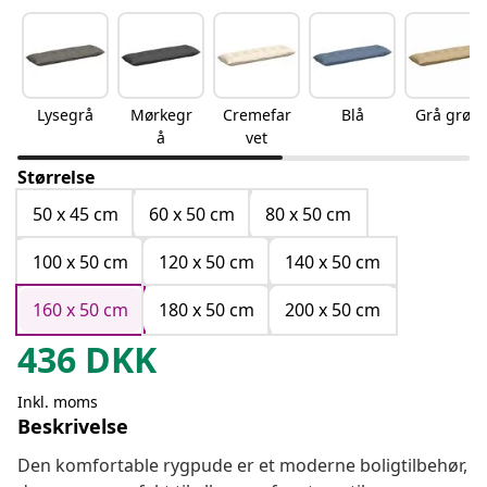
Lysegrå
Mørkegr
Cremefar
Blå
Grå grøn
å
vet
Størrelse
50 x 45 cm
60 x 50 cm
80 x 50 cm
100 x 50 cm
120 x 50 cm
140 x 50 cm
160 x 50 cm
180 x 50 cm
200 x 50 cm
436
DKK
Inkl. moms
Beskrivelse
Den komfortable rygpude er et moderne boligtilbehør,