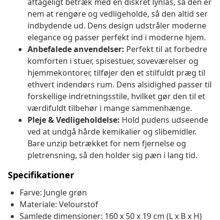
aftageligt betræk med en diskret lynlås, så den er
nem at rengøre og vedligeholde, så den altid ser
indbydende ud. Dens design udstråler moderne
elegance og passer perfekt ind i moderne hjem.
Anbefalede anvendelser:
Perfekt til at forbedre
komforten i stuer, spisestuer, soveværelser og
hjemmekontorer, tilføjer den et stilfuldt præg til
ethvert indendørs rum. Dens alsidighed passer til
forskellige indretningsstile, hvilket gør den til et
værdifuldt tilbehør i mange sammenhænge.
Pleje & Vedligeholdelse:
Hold pudens udseende
ved at undgå hårde kemikalier og slibemidler.
Bare unzip betrækket for nem fjernelse og
pletrensning, så den holder sig pæn i lang tid.
Specifikationer
Farve: Jungle grøn
Materiale: Velourstof
Samlede dimensioner: 160 x 50 x 19 cm (L x B x H)