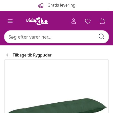
Forrige
Næste
Gratis levering
Tilbage til: Rygpuder
Køkkenkollekti
#sharemevidaxl