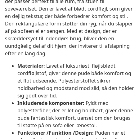
der passer perfekt til alle rum, fra stuen til
soveværelset. Den er lavet af blødt cordfløjl, som giver
en dejlig tekstur, der både forbedrer komfort og stil.
Den rektangulære form støtter din ryg, når du slapper
af på sofaen eller sengen. Med et design, der er
skræddersyet til indendørs brug, bliver den en
uundgåelig del af dit hjem, der inviterer til afslapning
efter en lang dag.
Materialer:
Lavet af luksuriøst, fløjlsblødt
cordfløjlstof, giver denne pude både komfort og
et flot udseende. Polyesterstoffet sikrer
holdbarhed og modstand mod slid, så den holder
sig godt over tid.
Inkluderede komponenter:
Fyldt med
polyesterfiber, der er let og holdbart, giver denne
pude fantastisk komfort, uanset om den bruges
til støtte på en sofa eller lænestol.
Funktioner /Funktion /Design:
Puden har et