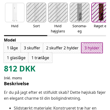
Hvid
Sort
Hvid
Sonoma-
Røget eg
højglans
eg
Model
1 låge
3 skuffer
2 skuffer 2 hylder
3 hylder
1 glaslåge
1 trælåge
812
DKK
Inkl. moms
Beskrivelse
Er du på jagt efter et stilfuldt skab? Dette højskab føjer
en elegant charme til din boligindretning.
Slidstærkt materiale: Konstrueret træ har en