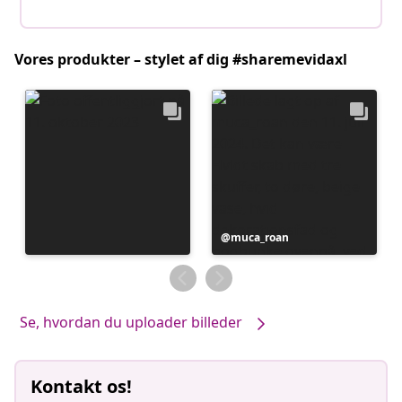
Vores produkter – stylet af dig #sharemevidaxl
Opslag
muca_roan
offentliggjort
af
Se, hvordan du uploader billeder
Kontakt os!