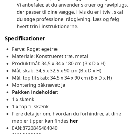
Vi anbefaler, at du anvender skruer og rawlplugs,
der passer til dine vægge. Hvis du er i tvivl, skal
du søge professionel rådgivning. Læs og følg
hvert trin i instruktionerne.
Specifikationer
Farve: Røget egetræ
Materiale: Konstrueret træ, metal
Produktmål: 34,5 x 34 x 180 cm (B x D x H)
Mål; skab: 34,5 x 32,5 x 90 cm (B x D x H)
Mål; top til skab: 34,5 x 34 x 90 cm (B x D x H)
Montering påkrævet: Ja
Pakken indeholder:
1 x skænk
1 x top til skænk
Flere detaljer om, hvordan du forhindrer, at dine
møbler tipper, kan findes
her
EAN:8720845484040