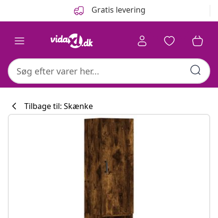
Forrige
Næste
Gratis levering
Tilbage til: Skænke
Køkkenkollekti
#sharemevidaxl