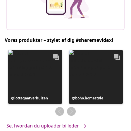
Vores produkter – stylet af dig #sharemevidaxl
Opslag
lottegaatverhuizen
Opslag
boho.homestyle
offentliggjort
offentliggjort
af
af
Se, hvordan du uploader billeder