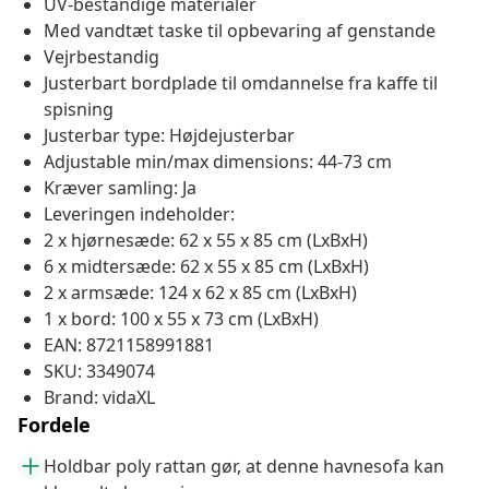
UV-bestandige materialer
Med vandtæt taske til opbevaring af genstande
Vejrbestandig
Justerbart bordplade til omdannelse fra kaffe til
spisning
Justerbar type: Højdejusterbar
Adjustable min/max dimensions: 44-73 cm
Kræver samling: Ja
Leveringen indeholder:
2 x hjørnesæde: 62 x 55 x 85 cm (LxBxH)
6 x midtersæde: 62 x 55 x 85 cm (LxBxH)
2 x armsæde: 124 x 62 x 85 cm (LxBxH)
1 x bord: 100 x 55 x 73 cm (LxBxH)
EAN: 8721158991881
SKU: 3349074
Brand: vidaXL
Fordele
Holdbar poly rattan gør, at denne havnesofa kan