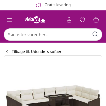
Forrige
Næste
Gratis levering
Tilbage til: Udendørs sofaer
Køkkenkollekti
#sharemevidaxl