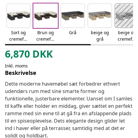
Sort og
Brun og
Grå
beige og
beige og
cremefar
cremefar
grå
cremefar
vet
vet
vet
6,870
DKK
Inkl. moms
Beskrivelse
Dette moderne havemøbel sæt forbedrer ethvert
udendørs rum med sine smarte former og
funktionelle, justerbare elementer. Uanset om I samles
til kaffe eller holder en middag, giver sættet en perfekt
ramme med sin evne til at gå fra en afslappende plads
til en spiseoplevelse. Dets elegante design glider let
ind i haver eller på terrasser, samtidig med at det er
solidt og holdbart.