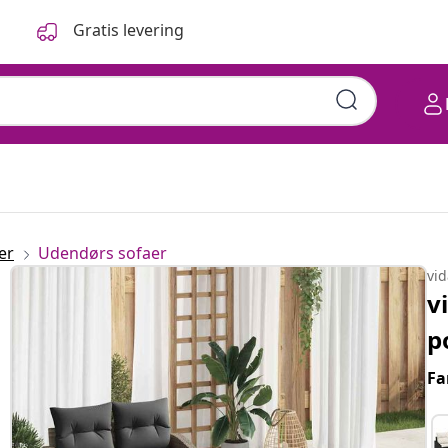
Gratis levering
er
Udendørs sofaer
vi
v
p
Fa