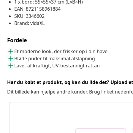
1 x bord: 55×55×37 cm (L×B×H)
EAN: 8721158961884
SKU: 3346602
Brand: vidaXL
Fordele
Et moderne look, der frisker op i din have
Bløde puder til maksimal afslapning
Lavet af kraftigt, UV-bestandigt rattan
Har du købt et produkt, og kan du lide det? Upload et 
Dit billede kan hjælpe andre kunder. Brug linket nedenf