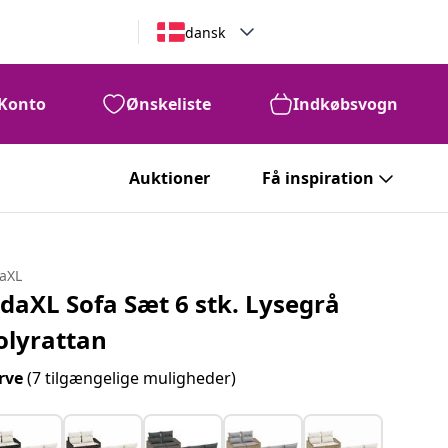
dansk
Konto
Ønskeliste
Indkøbsvogn
Auktioner
Få inspiration
daXL
idaXL Sofa Sæt 6 stk. Lysegrå
olyrattan
rve
(7 tilgængelige muligheder)