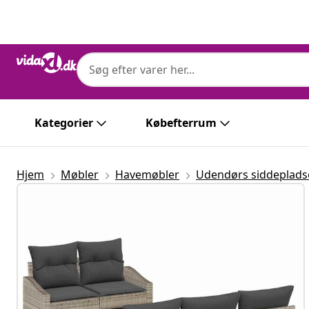
Forrige
Næste
Kategorier
Købefterrum
Hjem
Møbler
Havemøbler
Udendørs siddeplads