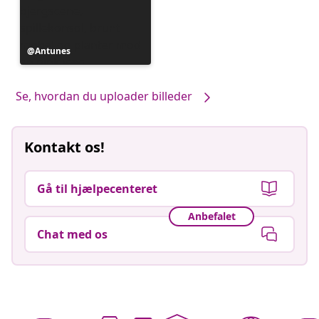
Opslag
Antunes
offentliggjort
af
Se, hvordan du uploader billeder
Kontakt os!
Gå til hjælpecenteret
Anbefalet
Chat med os