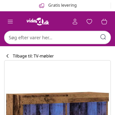
Forrige
Næste
Gratis levering
Tilbage til: TV-møbler
Køkkenkollekti
#sharemevidaxl