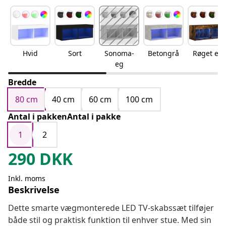
Hvid
Sort
Sonoma-
Betongrå
Røget eg
eg
Bredde
80 cm
40 cm
60 cm
100 cm
Antal i pakkenAntal i pakke
1
2
290
DKK
Inkl. moms
Beskrivelse
Dette smarte vægmonterede LED TV-skabssæt tilføjer
både stil og praktisk funktion til enhver stue. Med sin