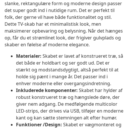
slanke, rektangulære form og moderne design passer
det super godt ind i nutidige rum. Det er perfekt til
folk, der gerne vil have både funktionalitet og stil.
Dette TV-skab har et minimalistisk look, men
maksimerer opbevaring og belysning. Når det hænges
op, får du et strømlinet look, der frigiver gulvplads og
skaber en følelse af moderne elegance.
Materialer:
Skabet er lavet af konstrueret træ, så
det både er holdbart og ser godt ud. Det er
stærkt og modstandsdygtigt, altså perfekt til at
holde sig pænt i mange år. Det passer ind i
enhver moderne eller overgangsindretning.
Inkluderede komponenter:
Skabet har hylder af
robust konstrueret træ og hængslede døre, der
giver nem adgang. De medfølgende multicolor
LED-strips, der drives via USB, tilføjer en moderne
kant og kan sætte stemningen alt efter humør.
Funktioner /Design:
Skabet er vægmonteret og