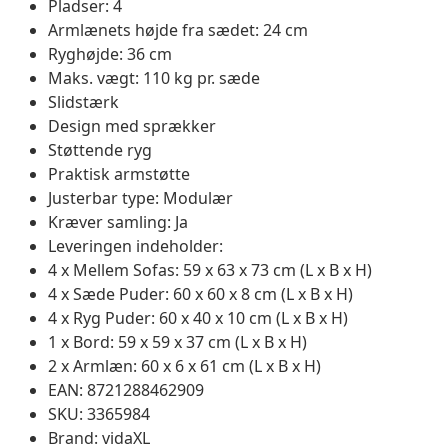
Pladser: 4
Armlænets højde fra sædet: 24 cm
Ryghøjde: 36 cm
Maks. vægt: 110 kg pr. sæde
Slidstærk
Design med sprækker
Støttende ryg
Praktisk armstøtte
Justerbar type: Modulær
Kræver samling: Ja
Leveringen indeholder:
4 x Mellem Sofas: 59 x 63 x 73 cm (L x B x H)
4 x Sæde Puder: 60 x 60 x 8 cm (L x B x H)
4 x Ryg Puder: 60 x 40 x 10 cm (L x B x H)
1 x Bord: 59 x 59 x 37 cm (L x B x H)
2 x Armlæn: 60 x 6 x 61 cm (L x B x H)
EAN: 8721288462909
SKU: 3365984
Brand: vidaXL