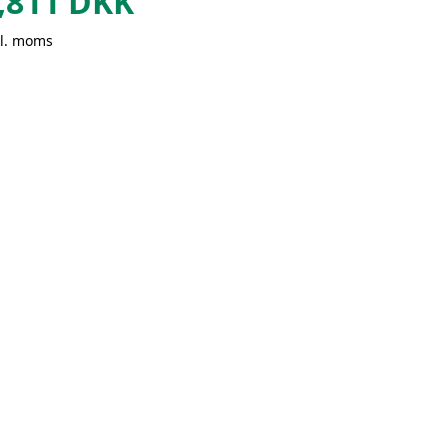
,811
DKK
kl. moms