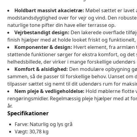
Holdbart massivt akacietræ:
Møbel sættet er lavet 
modstandsdygtighed over for vejr og vind. Den robuste 
naturlige tone pifter din have eller terrasse op.
Vejrbestandigt design:
Den lakerede overflade tilføj
finish hjælper med at holde looket friskt og funktionelt
Komponenter & design:
Hvert element, fra armlæn ti
støttende funktioner sørger for ekstra komfort, og 
helhedsbillede, der virker i mange forskellige udendørs 
Komfort & alsidighed:
Den modulære opbygning gør 
sammen, så de passer til forskellige behov. Uanset om d
tilpasser sættet sig nemt til dit udendørs rum for maks
Nem pleje & vedligeholdelse:
Hold møblerne flotte 
rengøringsmidler. Regelmæssig pleje hjælper med at for
år.
Specifikationer
Farve: Naturlig og lys grå
Vægt: 30,78 kg