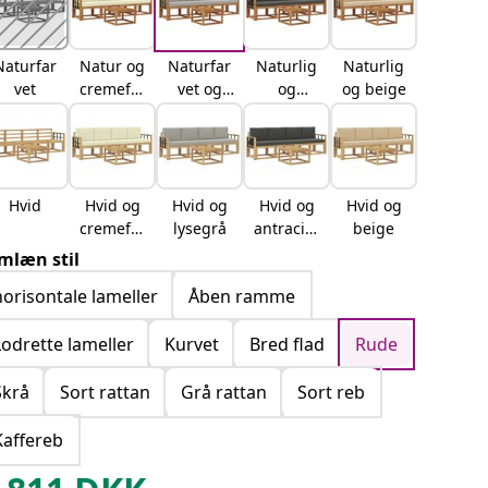
Naturfar
Natur og
Naturfar
Naturlig
Naturlig
vet
cremefar
vet og
og
og beige
vet
lysegrå
antracit
Hvid
Hvid og
Hvid og
Hvid og
Hvid og
cremefar
lysegrå
antracitg
beige
vet
rå
mlæn stil
horisontale lameller
Åben ramme
Lodrette lameller
Kurvet
Bred flad
Rude
Skrå
Sort rattan
Grå rattan
Sort reb
Kaffereb