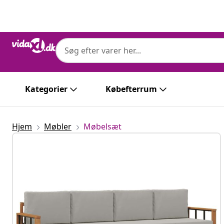
Forrige
Næste
Kategorier
Købefterrum
Hjem
Møbler
Møbelsæt