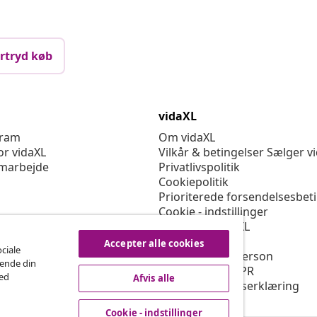
rtryd køb
vidaXL
gram
Om vidaXL
or vidaXL
Vilkår & betingelser Sælger v
marbejde
Privatlivspolitik
Cookiepolitik
Prioriterede forsendelsesbet
Cookie - indstillinger
Arbejd for vidaXL
Sikkerhed
Accepter alle cookies
ociale
EU-ansvarlige person
rende din
Politikken for EPR
med
Afvis alle
Tilgængelighedserklæring
Cookie - indstillinger