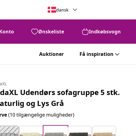
dansk
Konto
Ønskeliste
Indkøbsvogn
Auktioner
Få inspiration
daXL
idaXL Udendørs sofagruppe 5 stk.
aturlig og Lys Grå
rve
(10 tilgængelige muligheder)