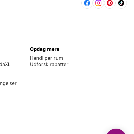
Opdag mere
Handl per rum
idaXL
Udforsk rabatter
ingelser