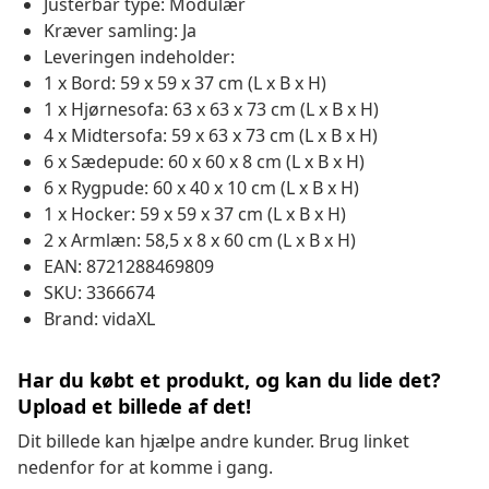
Justerbar type: Modulær
Kræver samling: Ja
Leveringen indeholder:
1 x Bord: 59 x 59 x 37 cm (L x B x H)
1 x Hjørnesofa: 63 x 63 x 73 cm (L x B x H)
4 x Midtersofa: 59 x 63 x 73 cm (L x B x H)
6 x Sædepude: 60 x 60 x 8 cm (L x B x H)
6 x Rygpude: 60 x 40 x 10 cm (L x B x H)
1 x Hocker: 59 x 59 x 37 cm (L x B x H)
2 x Armlæn: 58,5 x 8 x 60 cm (L x B x H)
EAN: 8721288469809
SKU: 3366674
Brand: vidaXL
Har du købt et produkt, og kan du lide det?
Upload et billede af det!
Dit billede kan hjælpe andre kunder. Brug linket
nedenfor for at komme i gang.