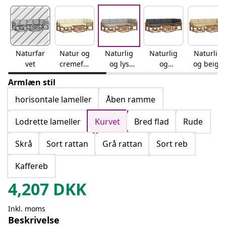
Naturfar
Natur og
Naturlig
Naturlig
Naturlig
vet
cremefar
og lys
og
og beige
vet
grå
antracit
Armlæn stil
horisontale lameller
Åben ramme
Lodrette lameller
Kurvet
Bred flad
Rude
Skrå
Sort rattan
Grå rattan
Sort reb
Kaffereb
4,207
DKK
Inkl. moms
Beskrivelse