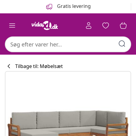
Forrige
Næste
Gratis levering
Tilbage til: Møbelsæt
Køkkenkollekti
#sharemevidaxl