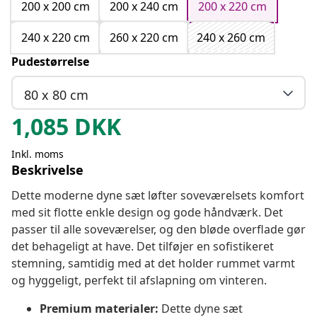
200 x 200 cm
200 x 240 cm
200 x 220 cm
240 x 220 cm
260 x 220 cm
240 x 260 cm
Pudestørrelse
80 x 80 cm
1,085
DKK
Inkl. moms
Beskrivelse
Dette moderne dyne sæt løfter soveværelsets komfort
med sit flotte enkle design og gode håndværk. Det
passer til alle soveværelser, og den bløde overflade gør
det behageligt at have. Det tilføjer en sofistikeret
stemning, samtidig med at det holder rummet varmt
og hyggeligt, perfekt til afslapning om vinteren.
Premium materialer:
Dette dyne sæt