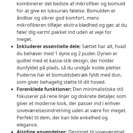
kombinerer det bedste af mikrofiber og bomuld
for at give en luksuriøs følelse. Bomulden er
åndbar og sikrer god komfort, mens
mikrofiberen tilføjer ekstra blødhed og gør, at du
føler dig varmt pakket ind uden at veje for
meget.
Inkluderer essentielle dele:
Sættet har alt, hvad
du behøver med 1 dyne og 2 puder. Dynen er
quiltet med et kasse-stik design, der holder
dunfyldet på plads, så du undgår kolde pletter.
Puderne har et bomuldsbetræk fyldt med dun,
som giver behagelig støtte til dit hoved.
Forenklede funktioner:
Den minimalistiske stil
fokuserer på rene linjer og diskrete detaljer, som
giver et moderne look, der passer ind i enhver
soveværelsesindretning uden at være for meget.
Perfekt til dem, der kan lide enkelhed og
elegance.
Alsidige anvendelser:
Designet til soveværelset,