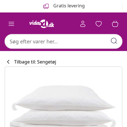
Forrige
Næste
Gratis levering
Tilbage til: Sengetøj
Køkkenkollekti
#sharemevidaxl