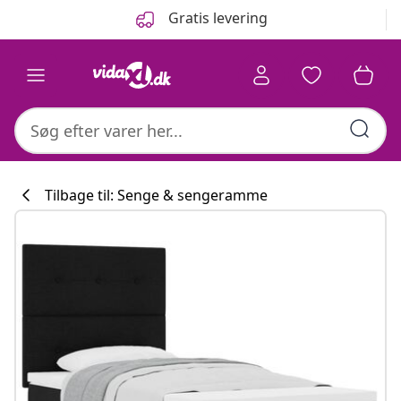
Forrige
Næste
Gratis levering
Tilbage til: Senge & sengeramme
Køkkenkollekti
#sharemevidaxl