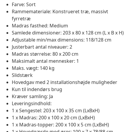
Farve: Sort
Rammemateriale: Konstrueret træ, massivt
fyrretræ
Madras fasthed: Medium
Samlede dimensioner: 203 x 80 x 128 cm (L x B x H)
Adjustable min/max dimensions: 118/128 cm
Justerbart antal niveauer: 2
Madras størrelse: 80 x 200 cm
Maksimalt antal mennesker: 1
Maks. vægt: 140 kg
Slidstærk
Hovedgav med 2 installationshøjde muligheder
Kun til indendørs brug
Kræver samling: Ja
Leveringsindhold:
1 x Sengestel: 203 x 100 x 35 cm (LxBxH)
1 x Madras: 200 x 100 x 20 cm (LxBxH)
1 x Madras-topper: 200 x 100 x 5 cm (LxBxH)
1 x Hovedgærde med ører: 100 x 7 x 78/88 cm