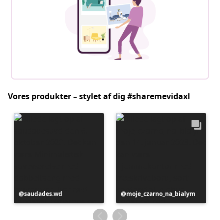
Vores produkter – stylet af dig #sharemevidaxl
Opslag
saudades.wd
Opslag
moje_czarno_na_bialym
offentliggjort
offentliggjort
af
af