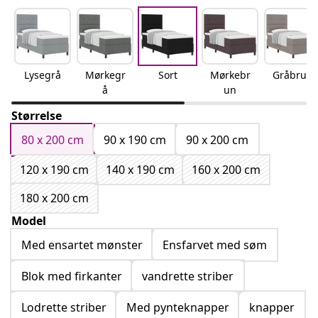
Lysegrå
Mørkegr
Sort
Mørkebr
Gråbrun
å
un
Størrelse
80 x 200 cm
90 x 190 cm
90 x 200 cm
120 x 190 cm
140 x 190 cm
160 x 200 cm
180 x 200 cm
Model
Med ensartet mønster
Ensfarvet med søm
Blok med firkanter
vandrette striber
Lodrette striber
Med pynteknapper
knapper