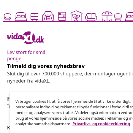
Lev stort for små
penge!
Tilmeld dig vores nyhedsbrev
Slut dig til over 700.000 shoppere, der modtager ugentl
nyheder fra vidaXL.
Fortryd køb
Vi bruger cookies til, at få vores hjemmeside til at virke ordentligt,
Fo
Indsend en anmodning om at fortryde din ordre.
personalisere indhold og reklamer, tilbyde funktioner i forhold til s
medier og analysere vores traffik. Vi deler også information vedrø
brug af vores hjemmeside på vores sociale medier, i reklamer og 
analytiske samarbejdspartnere.
Privatlivs- og cookieerklæring
Kundeservice
Virksomhed