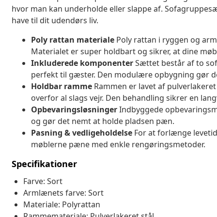
hvor man kan underholde eller slappe af. Sofagruppesætt
have til dit udendørs liv.
Poly rattan materiale
Poly rattan i ryggen og arm
Materialet er super holdbart og sikrer, at dine mø
Inkluderede komponenter
Sættet består af to s
perfekt til gæster. Den modulære opbygning gør det
Holdbar ramme
Rammen er lavet af pulverlakeret
overfor al slags vejr. Den behandling sikrer en lang
Opbevaringsløsninger
Indbyggede opbevaringsmul
og gør det nemt at holde pladsen pæn.
Pasning & vedligeholdelse
For at forlænge levetid
møblerne pæne med enkle rengøringsmetoder.
Specifikationer
Farve: Sort
Armlænets farve: Sort
Materiale: Polyrattan
Rammemateriale: Pulverlakeret stål