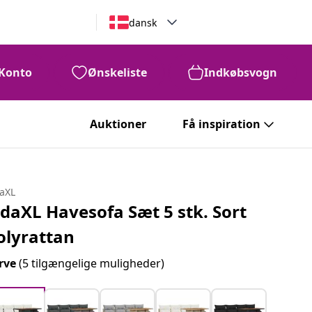
dansk
Konto
Ønskeliste
Indkøbsvogn
Auktioner
Få inspiration
daXL
idaXL Havesofa Sæt 5 stk. Sort
olyrattan
rve
(5 tilgængelige muligheder)