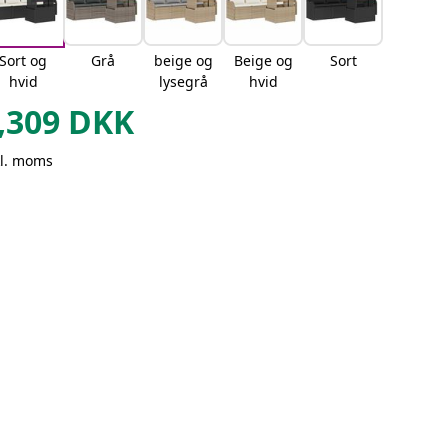
Sort og
Grå
beige og
Beige og
Sort
hvid
lysegrå
hvid
,309
DKK
kl. moms