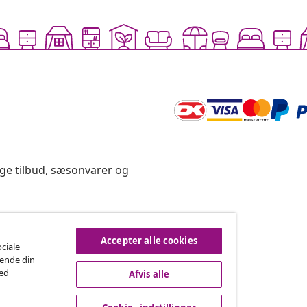
ige tilbud, sæsonvarer og
rtryd køb
Accepter alle cookies
ociale
rende din
med
Afvis alle
vidaXL