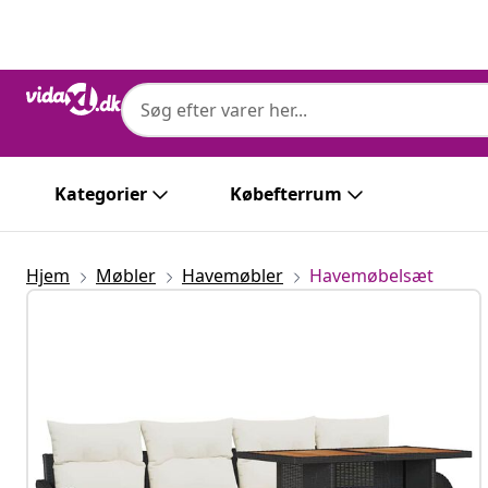
Forrige
Næste
Kategorier
Købefterrum
Hjem
Møbler
Havemøbler
Havemøbelsæt