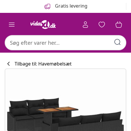
Forrige
Næste
Gratis levering
Tilbage til: Havemøbelsæt
Køkkenkollekti
#sharemevidaxl