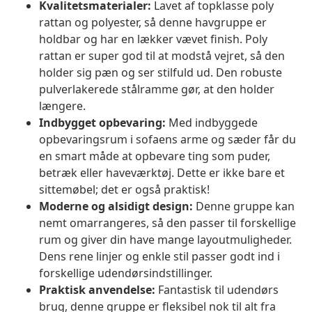
Kvalitetsmaterialer:
Lavet af topklasse poly
rattan og polyester, så denne havgruppe er
holdbar og har en lækker vævet finish. Poly
rattan er super god til at modstå vejret, så den
holder sig pæn og ser stilfuld ud. Den robuste
pulverlakerede stålramme gør, at den holder
længere.
Indbygget opbevaring:
Med indbyggede
opbevaringsrum i sofaens arme og sæder får du
en smart måde at opbevare ting som puder,
betræk eller haveværktøj. Dette er ikke bare et
sittemøbel; det er også praktisk!
Moderne og alsidigt design:
Denne gruppe kan
nemt omarrangeres, så den passer til forskellige
rum og giver din have mange layoutmuligheder.
Dens rene linjer og enkle stil passer godt ind i
forskellige udendørsindstillinger.
Praktisk anvendelse:
Fantastisk til udendørs
brug, denne gruppe er fleksibel nok til alt fra