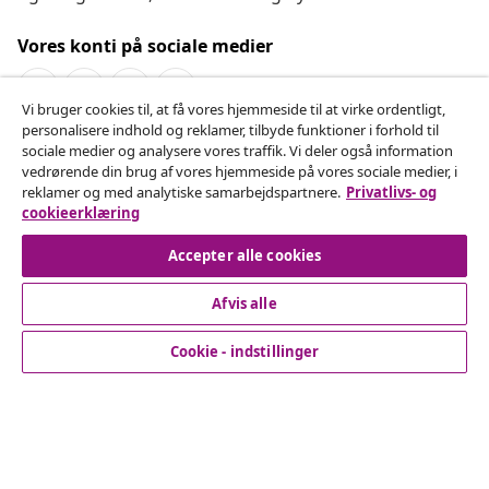
Vores konti på sociale medier
Vi bruger cookies til, at få vores hjemmeside til at virke ordentligt,
personalisere indhold og reklamer, tilbyde funktioner i forhold til
Fortryd køb
sociale medier og analysere vores traffik. Vi deler også information
vedrørende din brug af vores hjemmeside på vores sociale medier, i
Indsend en anmodning om at fortryde din ordre.
reklamer og med analytiske samarbejdspartnere.
Privatlivs- og
cookieerklæring
Fortryd køb
Accepter alle cookies
Afvis alle
Kundeservice
Cookie - indstillinger
Virksomhed
vidaXL