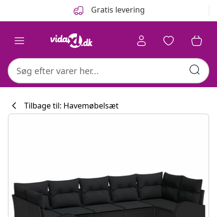
Forrige
Næste
Gratis levering
Tilbage til: Havemøbelsæt
Køkkenkollekti
#sharemevidaxl