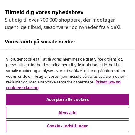
Tilmeld dig vores nyhedsbrev
Slut dig til over 700.000 shoppere, der modtager
ugentlige tilbud, sæsonvarer og nyheder fra vidaXL.
Vores konti på sociale medier
Vi bruger cookies til, at få vores hjemmeside til at virke ordentligt,
personalisere indhold og reklamer, tilbyde funktioner i forhold til
Fortryd køb
sociale medier og analysere vores traffik. Vi deler også information
vedrørende din brug af vores hjemmeside på vores sociale medier, i
Indsend en anmodning om at fortryde din ordre.
reklamer og med analytiske samarbejdspartnere.
Privatlivs- og
cookieerklæring
Fortryd køb
Accepter alle cookies
Afvis alle
Kundeservice
Cookie - indstillinger