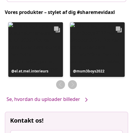
Vores produkter – stylet af dig #sharemevidaxl
Opslag
el.et.mel.interieurs
Opslag
mum3boys2022
offentliggjort
offentliggjort
af
af
Se, hvordan du uploader billeder
Kontakt os!