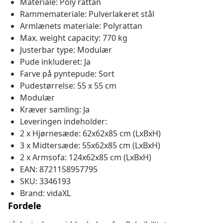
Materiale: Poly rattan
Rammemateriale: Pulverlakeret stål
Armlænets materiale: Polyrattan
Max. weight capacity: 770 kg
Justerbar type: Modulær
Pude inkluderet: Ja
Farve på pyntepude: Sort
Pudestørrelse: 55 x 55 cm
Modulær
Kræver samling: Ja
Leveringen indeholder:
2 x Hjørnesæde: 62x62x85 cm (LxBxH)
3 x Midtersæde: 55x62x85 cm (LxBxH)
2 x Armsofa: 124x62x85 cm (LxBxH)
EAN: 8721158957795
SKU: 3346193
Brand: vidaXL
Fordele