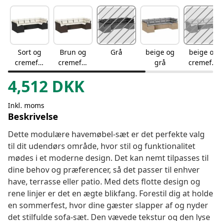
Sort og
Brun og
Grå
beige og
beige og
cremefar
cremefar
grå
cremefar
vet
vet
vet
4,512
DKK
Inkl. moms
Beskrivelse
Dette modulære havemøbel-sæt er det perfekte valg
til dit udendørs område, hvor stil og funktionalitet
mødes i et moderne design. Det kan nemt tilpasses til
dine behov og præferencer, så det passer til enhver
have, terrasse eller patio. Med dets flotte design og
rene linjer er det en ægte blikfang. Forestil dig at holde
en sommerfest, hvor dine gæster slapper af og nyder
det stilfulde sofa-sæt. Den vævede tekstur og den lyse