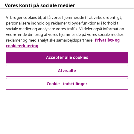
Vores konti på sociale medier
Vi bruger cookies til, at få vores hjemmeside til at virke ordentligt,
personalisere indhold og reklamer, tilbyde funktioner i forhold til
sociale medier og analysere vores traffik. Vi deler også information
Fortryd køb
vedrørende din brug af vores hjemmeside på vores sociale medier, i
reklamer og med analytiske samarbejdspartnere.
Privatlivs- og
Indsend en anmodning om at fortryde din ordre.
cookieerklæring
Fortryd køb
Accepter alle cookies
Afvis alle
Kundeservice
Cookie - indstillinger
Virksomhed
vidaXL