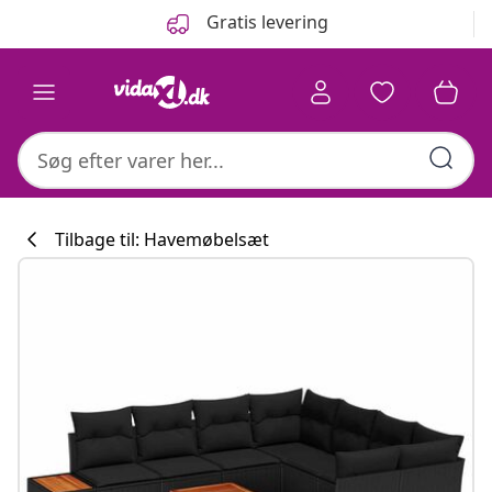
Forrige
Næste
Gratis levering
Tilbage til: Havemøbelsæt
Køkkenkollekti
#sharemevidaxl