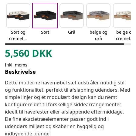
Sort og
Sort
Grå
beige og
beige og
cremefar
grå
cremefar
vet
vet
5,560
DKK
Inkl. moms
Beskrivelse
Dette moderne havemøbel sæt udstråler nutidig stil
og funktionalitet, perfekt til afslapning udendørs. Med
simple linjer og et modulært design kan du nemt
konfigurere det til forskellige siddearrangementer,
ideelt til havefester eller afslappende eftermiddage.
De fine akacietræelementer passer godt ind i
udendørs miljøet og skaber en hyggelig og
indbydende lounge.