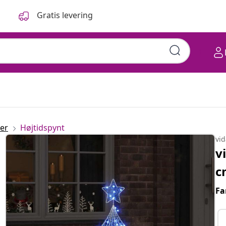
Gratis levering
er
Højtidspynt
vi
v
c
Fa