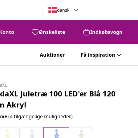
dansk
Konto
Ønskeliste
Indkøbsvogn
Auktioner
Få inspiration
daXL
idaXL Juletræ 100 LED'er Blå 120
m Akryl
rve
(4 tilgængelige muligheder)