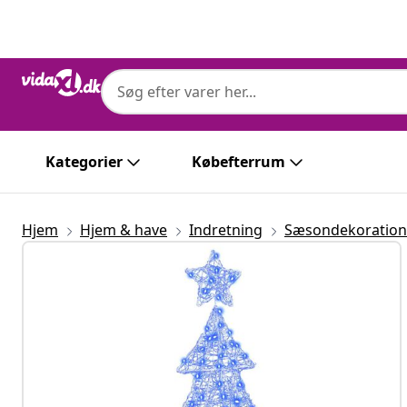
Forrige
Næste
Kategorier
Købefterrum
Hjem
Hjem & have
Indretning
Sæsondekoration