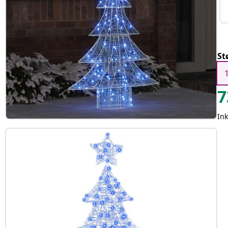
St
7
In