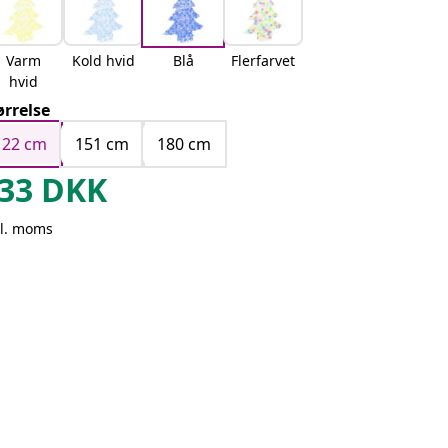
Varm
Kold hvid
Blå
Flerfarvet
hvid
ørrelse
122 cm
151 cm
180 cm
33
DKK
kl. moms