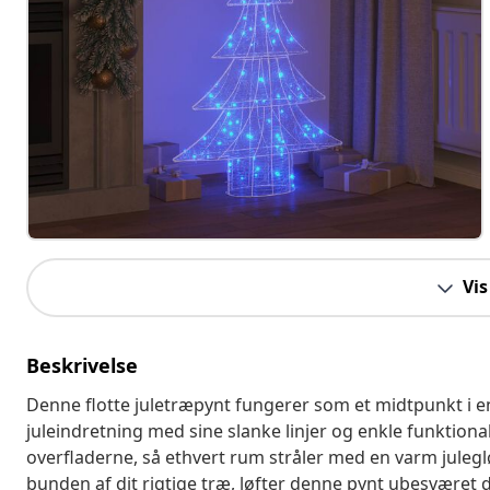
Vis
Beskrivelse
Denne flotte juletræpynt fungerer som et midtpunkt i en
juleindretning med sine slanke linjer og enkle funktional
overfladerne, så ethvert rum stråler med en varm juleglø
bunden af dit rigtige træ, løfter denne pynt ubesværet 