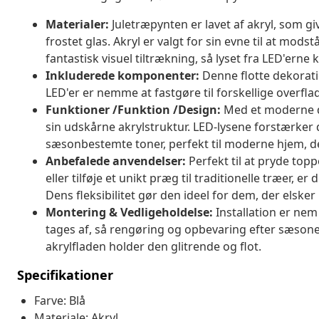
Materialer:
Juletræpynten er lavet af akryl, som 
frostet glas. Akryl er valgt for sin evne til at m
fantastisk visuel tiltrækning, så lyset fra LED'ern
Inkluderede komponenter:
Denne flotte dekorati
LED'er er nemme at fastgøre til forskellige overfl
Funktioner /Funktion /Design:
Med et moderne d
sin udskårne akrylstruktur. LED-lysene forstærker
sæsonbestemte toner, perfekt til moderne hjem, der 
Anbefalede anvendelser:
Perfekt til at pryde top
eller tilføje et unikt præg til traditionelle træer,
Dens fleksibilitet gør den ideel for dem, der elsker 
Montering & Vedligeholdelse:
Installation er ne
tages af, så rengøring og opbevaring efter sæson
akrylfladen holder den glitrende og flot.
Specifikationer
Farve: Blå
Materiale: Akryl