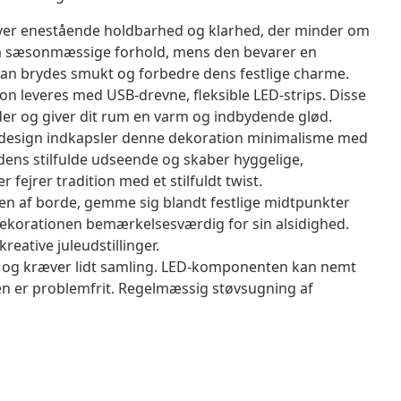
giver enestående holdbarhed og klarhed, der minder om
odstå sæsonmæssige forhold, mens den bevarer en
e kan brydes smukt og forbedre dens festlige charme.
on leveres med USB-drevne, fleksible LED-strips. Disse
ader og giver dit rum en varm og indbydende glød.
esign indkapsler denne dekoration minimalisme med
 dens stilfulde udseende og skaber hyggelige,
fejrer tradition med et stilfuldt twist.
pen af borde, gemme sig blandt festlige midtpunkter
 er dekorationen bemærkelsesværdig for sin alsidighed.
kreative juleudstillinger.
m og kræver lidt samling. LED-komponenten kan nemt
en er problemfrit. Regelmæssig støvsugning af