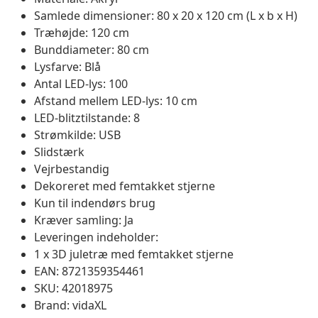
Samlede dimensioner: 80 x 20 x 120 cm (L x b x H)
Træhøjde: 120 cm
Bunddiameter: 80 cm
Lysfarve: Blå
Antal LED-lys: 100
Afstand mellem LED-lys: 10 cm
LED-blitztilstande: 8
Strømkilde: USB
Slidstærk
Vejrbestandig
Dekoreret med femtakket stjerne
Kun til indendørs brug
Kræver samling: Ja
Leveringen indeholder:
1 x 3D juletræ med femtakket stjerne
EAN: 8721359354461
SKU: 42018975
Brand: vidaXL