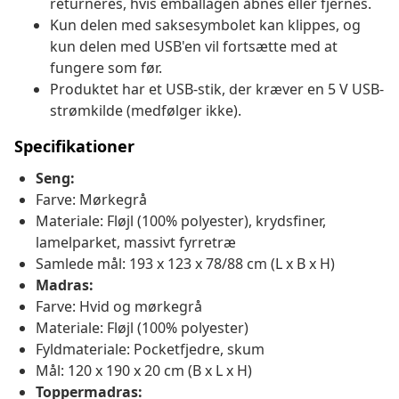
returneres, hvis emballagen åbnes eller fjernes.
Kun delen med saksesymbolet kan klippes, og
kun delen med USB'en vil fortsætte med at
fungere som før.
Produktet har et USB-stik, der kræver en 5 V USB-
strømkilde (medfølger ikke).
Specifikationer
Seng:
Farve: Mørkegrå
Materiale: Fløjl (100% polyester), krydsfiner,
lamelparket, massivt fyrretræ
Samlede mål: 193 x 123 x 78/88 cm (L x B x H)
Madras:
Farve: Hvid og mørkegrå
Materiale: Fløjl (100% polyester)
Fyldmateriale: Pocketfjedre, skum
Mål: 120 x 190 x 20 cm (B x L x H)
Toppermadras: