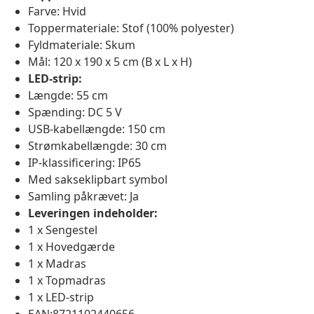
Farve: Hvid
Toppermateriale: Stof (100% polyester)
Fyldmateriale: Skum
Mål: 120 x 190 x 5 cm (B x L x H)
LED-strip:
Længde: 55 cm
Spænding: DC 5 V
USB-kabellængde: 150 cm
Strømkabellængde: 30 cm
IP-klassificering: IP65
Med sakseklipbart symbol
Samling påkrævet: Ja
Leveringen indeholder:
1 x Sengestel
1 x Hovedgærde
1 x Madras
1 x Topmadras
1 x LED-strip