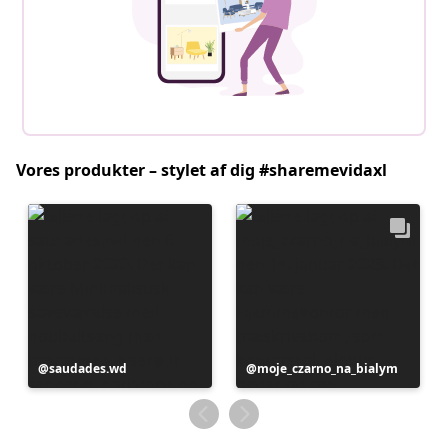
Vores produkter – stylet af dig #sharemevidaxl
Opslag
saudades.wd
Opslag
moje_czarno_na_bialym
offentliggjort
offentliggjort
af
af