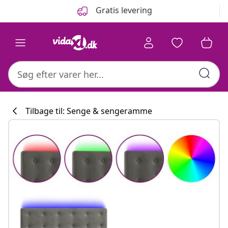
Forrige
Næste
Gratis levering
Tilbage til: Senge & sengeramme
Køkkenkollekti
#sharemevidaxl