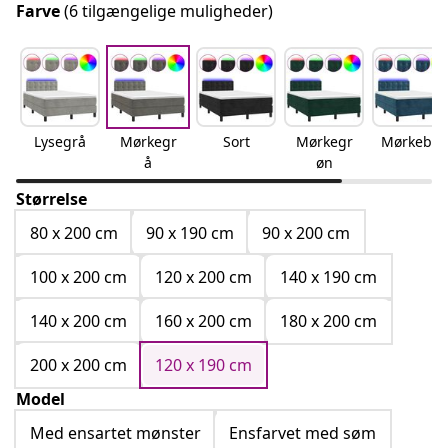
Farve
(6 tilgængelige muligheder)
Lysegrå
Mørkegr
Sort
Mørkegr
Mørkeblå
å
øn
Størrelse
80 x 200 cm
90 x 190 cm
90 x 200 cm
100 x 200 cm
120 x 200 cm
140 x 190 cm
140 x 200 cm
160 x 200 cm
180 x 200 cm
200 x 200 cm
120 x 190 cm
Model
Med ensartet mønster
Ensfarvet med søm