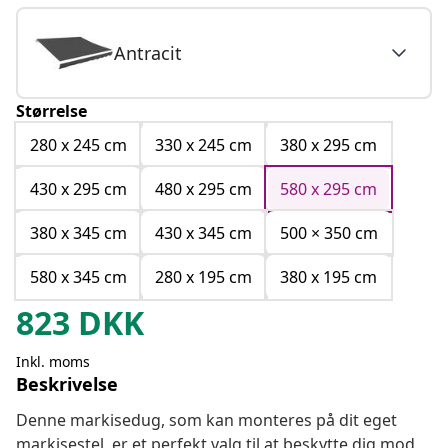
Antracit
Størrelse
280 x 245 cm
330 x 245 cm
380 x 295 cm
430 x 295 cm
480 x 295 cm
580 x 295 cm
380 x 345 cm
430 x 345 cm
500 × 350 cm
580 x 345 cm
280 x 195 cm
380 x 195 cm
823
DKK
Inkl. moms
Beskrivelse
Denne markisedug, som kan monteres på dit eget
markisestel, er et perfekt valg til at beskytte dig mod