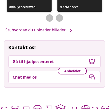
Opslag
dollythecaravan
Opslag
de6ehoeve
offentliggjort
offentliggjort
af
af
Se, hvordan du uploader billeder
Kontakt os!
Gå til hjælpecenteret
Anbefalet
Chat med os