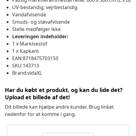
Passig markiserammestørrelse: 600 x 300 cm (L x B)
UV-bestandig; vejrbestandig
Vandafvisende
Smuds- og støvafvisende
Stelle medfølger ikke
Leveringen indeholder:
1 x Markisestof
1 x Kapkant
EAN:8718475703150
SKU:143713
Brand:vidaXL
Har du købt et produkt, og kan du lide det?
Upload et billede af det!
Dit billede kan hjælpe andre kunder. Brug linket
nedenfor for at komme i gang.