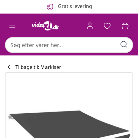
Forrige
Næste
Gratis levering
Tilbage til: Markiser
Køkkenkollekti
#sharemevidaxl