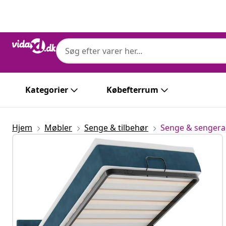
Forrige
Næste
Kategorier
Købefterrum
Hjem
Møbler
Senge & tilbehør
Senge & senge