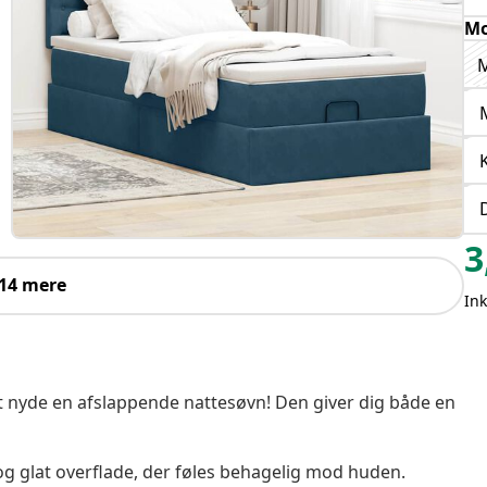
Mo
M
3
 14 mere
In
nyde en afslappende nattesøvn! Den giver dig både en
 og glat overflade, der føles behagelig mod huden.