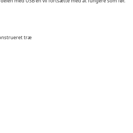
delen med USB'en vil fortsætte med at fungere som før.
konstrueret træ