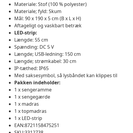
Materiale: Stof (100 % polyester)
Materiale; fyld: Skum
Mål: 90 x 190 x 5 cm (B x L x H)
Aftageligt og vaskbart betræk
LED-strip:
Længde: 55 cm
Spænding: DC 5 V
Længde; USB-ledning: 150 cm
Længde; strømkabel: 30 cm
IP-tæthed: IP65
Med saksesymbol, så lysbåndet kan klippes til
Pakken indeholder:
1 x sengeramme
1 x sengegærde
1 x madras
1 x topmadras
1 x LED-strip
EAN:8721158475251
SKU:3312738