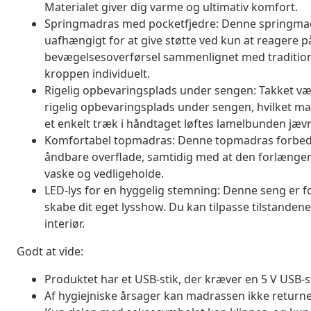
Materialet giver dig varme og ultimativ komfort.
Springmadras med pocketfjedre: Denne springmadra
uafhængigt for at give støtte ved kun at reagere p
bevægelsesoverførsel sammenlignet med tradition
kroppen individuelt.
Rigelig opbevaringsplads under sengen: Takket 
rigelig opbevaringsplads under sengen, hvilket m
et enkelt træk i håndtaget løftes lamelbunden jævn
Komfortabel topmadras: Denne topmadras forbedre
åndbare overflade, samtidig med at den forlænger
vaske og vedligeholde.
LED-lys for en hyggelig stemning: Denne seng er f
skabe dit eget lysshow. Du kan tilpasse tilstandene
interiør.
Godt at vide:
Produktet har et USB-stik, der kræver en 5 V USB-s
Af hygiejniske årsager kan madrassen ikke returner