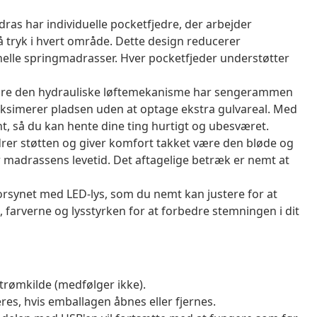
s har individuelle pocketfjedre, der arbejder
å tryk i hvert område. Dette design reducerer
elle springmadrasser. Hver pocketfjeder understøtter
være den hydrauliske løftemekanisme har sengerammen
aksimerer pladsen uden at optage ekstra gulvareal. Med
t, så du kan hente dine ting hurtigt og ubesværet.
r støtten og giver komfort takket være den bløde og
 madrassens levetid. Det aftagelige betræk er nemt at
orsynet med LED-lys, som du nemt kan justere for at
, farverne og lysstyrken for at forbedre stemningen i dit
trømkilde (medfølger ikke).
es, hvis emballagen åbnes eller fjernes.