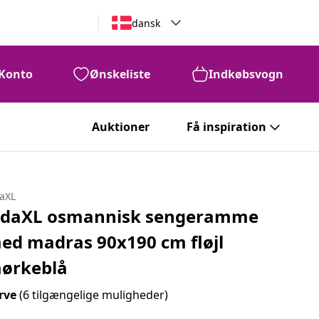
dansk
Konto
Ønskeliste
Indkøbsvogn
Auktioner
Få inspiration
daXL
idaXL osmannisk sengeramme
ed madras 90x190 cm fløjl
ørkeblå
rve
(6 tilgængelige muligheder)