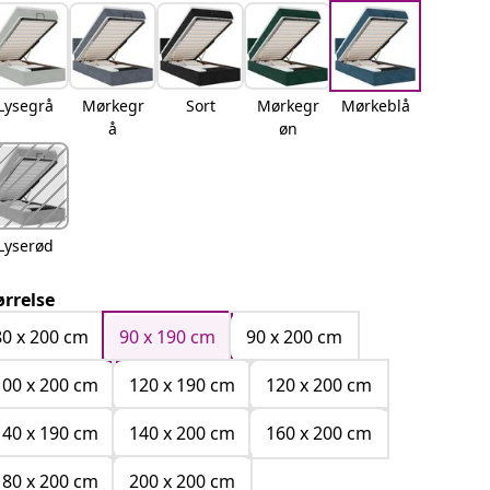
Lysegrå
Mørkegr
Sort
Mørkegr
Mørkeblå
å
øn
Lyserød
ørrelse
80 x 200 cm
90 x 190 cm
90 x 200 cm
100 x 200 cm
120 x 190 cm
120 x 200 cm
140 x 190 cm
140 x 200 cm
160 x 200 cm
180 x 200 cm
200 x 200 cm