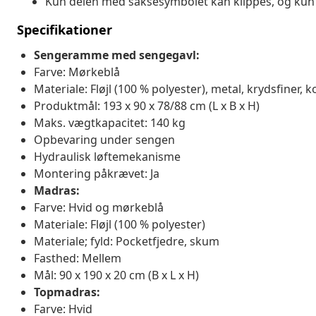
Kun delen med saksesymbolet kan klippes, og kun 
Specifikationer
Sengeramme med sengegavl:
Farve: Mørkeblå
Materiale: Fløjl (100 % polyester), metal, krydsfiner, 
Produktmål: 193 x 90 x 78/88 cm (L x B x H)
Maks. vægtkapacitet: 140 kg
Opbevaring under sengen
Hydraulisk løftemekanisme
Montering påkrævet: Ja
Madras:
Farve: Hvid og mørkeblå
Materiale: Fløjl (100 % polyester)
Materiale; fyld: Pocketfjedre, skum
Fasthed: Mellem
Mål: 90 x 190 x 20 cm (B x L x H)
Topmadras:
Farve: Hvid