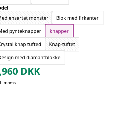
del
ed ensartet mønster
Blok med firkanter
Med pynteknapper
knapper
Krystal knap tufted
Knap-tuftet
Design med diamantblokke
,960
DKK
kl. moms