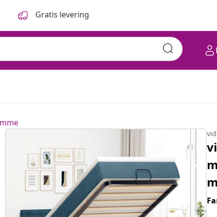
Gratis levering
ramme
vi
v
m
m
Fa