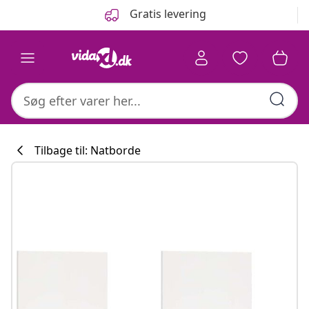
Forrige
Næste
Gratis levering
Tilbage til: Natborde
Køkkenkollekti
#sharemevidaxl