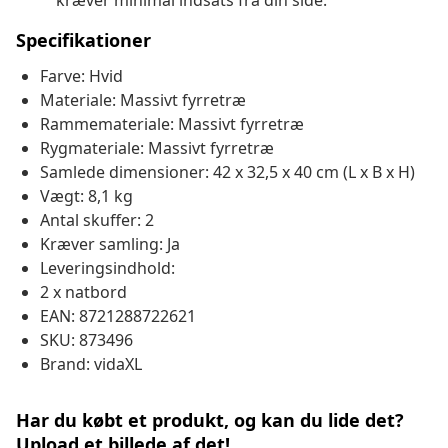
kræver minimal indsats fra din side.
Specifikationer
Farve: Hvid
Materiale: Massivt fyrretræ
Rammemateriale: Massivt fyrretræ
Rygmateriale: Massivt fyrretræ
Samlede dimensioner: 42 x 32,5 x 40 cm (L x B x H)
Vægt: 8,1 kg
Antal skuffer: 2
Kræver samling: Ja
Leveringsindhold:
2 x natbord
EAN: 8721288722621
SKU: 873496
Brand: vidaXL
Har du købt et produkt, og kan du lide det?
Upload et billede af det!