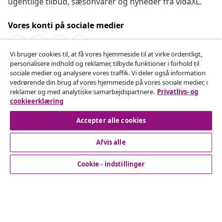
ugentlige tilbud, sæsonvarer og nyheder fra vidaXL.
Vores konti på sociale medier
Vi bruger cookies til, at få vores hjemmeside til at virke ordentligt,
personalisere indhold og reklamer, tilbyde funktioner i forhold til
Fortryd køb
sociale medier og analysere vores traffik. Vi deler også information
vedrørende din brug af vores hjemmeside på vores sociale medier, i
Indsend en anmodning om at fortryde din ordre.
reklamer og med analytiske samarbejdspartnere.
Privatlivs- og
cookieerklæring
Fortryd køb
Accepter alle cookies
Afvis alle
Kundeservice
Cookie - indstillinger
Virksomhed
vidaXL