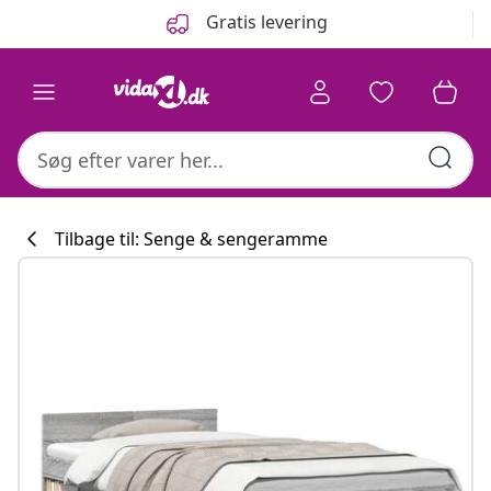
Forrige
Næste
Gratis levering
Tilbage til: Senge & sengeramme
Køkkenkollekti
#sharemevidaxl