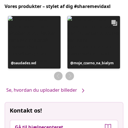
Vores produkter – stylet af dig #sharemevidaxl
Opslag
saudades.wd
Opslag
moje_czarno_na_bialym
offentliggjort
offentliggjort
af
af
Se, hvordan du uploader billeder
Kontakt os!
Gå til hjælpecenteret