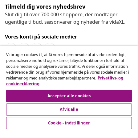
Tilmeld dig vores nyhedsbrev
Slut dig til over 700.000 shoppere, der modtager
ugentlige tilbud, sæsonvarer og nyheder fra vidaXL.
Vores konti på sociale medier
Vi bruger cookies til, at få vores hjemmeside til at virke ordentligt,
personalisere indhold og reklamer, tilbyde funktioner i forhold til
Fortryd køb
sociale medier og analysere vores traffik. Vi deler også information
vedrørende din brug af vores hjemmeside på vores sociale medier, i
Indsend en anmodning om at fortryde din ordre.
reklamer og med analytiske samarbejdspartnere.
Privatlivs- og
cookieerklæring
Fortryd køb
Accepter alle cookies
Afvis alle
Kundeservice
Cookie - indstillinger
Virksomhed