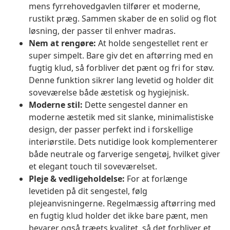
mens fyrrehovedgavlen tilfører et moderne,
rustikt præg. Sammen skaber de en solid og flot
løsning, der passer til enhver madras.
Nem at rengøre:
At holde sengestellet rent er
super simpelt. Bare giv det en aftørring med en
fugtig klud, så forbliver det pænt og fri for støv.
Denne funktion sikrer lang levetid og holder dit
soveværelse både æstetisk og hygiejnisk.
Moderne stil:
Dette sengestel danner en
moderne æstetik med sit slanke, minimalistiske
design, der passer perfekt ind i forskellige
interiørstile. Dets nutidige look komplementerer
både neutrale og farverige sengetøj, hvilket giver
et elegant touch til soveværelset.
Pleje & vedligeholdelse:
For at forlænge
levetiden på dit sengestel, følg
plejeanvisningerne. Regelmæssig aftørring med
en fugtig klud holder det ikke bare pænt, men
bevarer også træets kvalitet, så det forbliver et