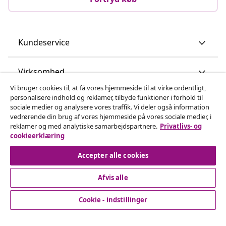
Kundeservice
Virksomhed
Vi bruger cookies til, at få vores hjemmeside til at virke ordentligt,
personalisere indhold og reklamer, tilbyde funktioner i forhold til
vidaXL
sociale medier og analysere vores traffik. Vi deler også information
vedrørende din brug af vores hjemmeside på vores sociale medier, i
reklamer og med analytiske samarbejdspartnere.
Privatlivs- og
Opdag mere
cookieerklæring
Accepter alle cookies
Afvis alle
Cookie - indstillinger
© 2008-2026 www.vidaxl.dk er et website under vidaXL
Marketplace Europe B.V.