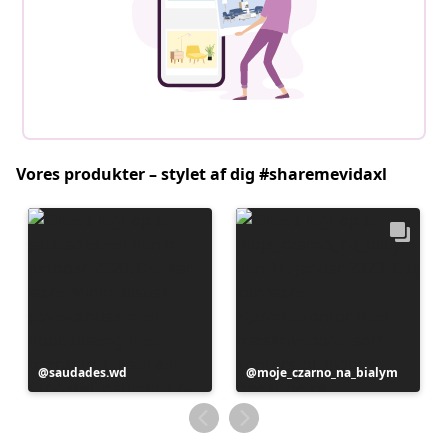
Vores produkter – stylet af dig #sharemevidaxl
Opslag
saudades.wd
Opslag
moje_czarno_na_bialym
offentliggjort
offentliggjort
af
af