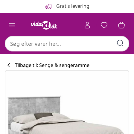
Forrige
Næste
Gratis levering
Tilbage til: Senge & sengeramme
Køkkenkollekti
#sharemevidaxl