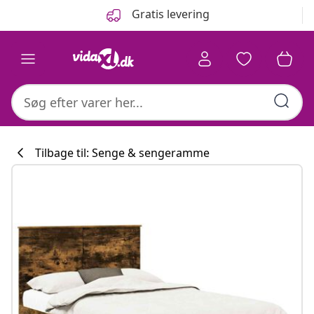
Forrige
Næste
Gratis levering
Tilbage til: Senge & sengeramme
Køkkenkollekti
#sharemevidaxl