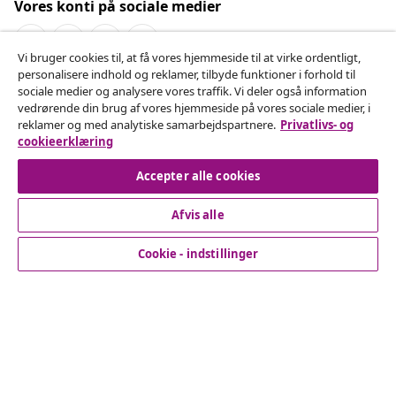
Vores konti på sociale medier
Vi bruger cookies til, at få vores hjemmeside til at virke ordentligt,
personalisere indhold og reklamer, tilbyde funktioner i forhold til
Fortryd køb
sociale medier og analysere vores traffik. Vi deler også information
vedrørende din brug af vores hjemmeside på vores sociale medier, i
Indsend en anmodning om at fortryde din ordre.
reklamer og med analytiske samarbejdspartnere.
Privatlivs- og
cookieerklæring
Fortryd køb
Accepter alle cookies
Afvis alle
Kundeservice
Cookie - indstillinger
Virksomhed
vidaXL
Opdag mere