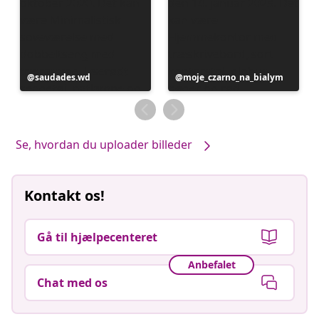
Opslag
saudades.wd
Opslag
moje_czarno_na_bialym
offentliggjort
offentliggjort
af
af
Se, hvordan du uploader billeder
Kontakt os!
Gå til hjælpecenteret
Anbefalet
Chat med os