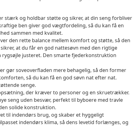
tærk og holdbar støtte og sikrer, at din seng forbliver
raftige ben giver god vægtfordeling, så du kan få en
elhed sammen med kvalitet.
r den rette balance mellem komfort og støtte, så den
 sikrer, at du får en god nattesøvn med den rigtige
rygsøjle justeret. Den smarte fjederkonstruktion
der gør soveoverfladen mere behagelig, så den former
e komforten, så du kan få en god søvn nat efter nat.
støttende senge.
 opsætning, der kræver to personer og en skruetrækker.
nye seng uden besvær, perfekt til byboere med travle
den solide konstruktion.
 til indendørs brug, og skaber et hyggeligt
ilpasset indendørs klima, så dens levetid forlænges, og