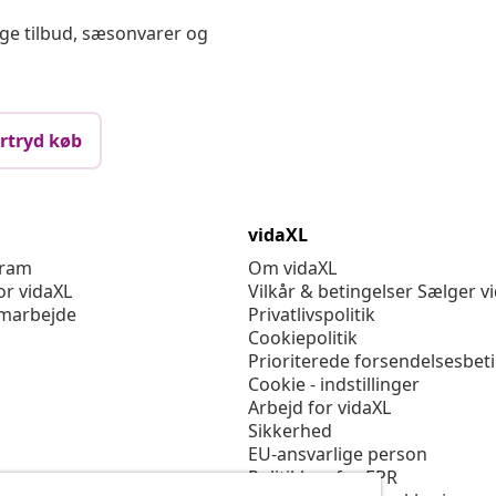
ige tilbud, sæsonvarer og
rtryd køb
vidaXL
gram
Om vidaXL
or vidaXL
Vilkår & betingelser Sælger v
marbejde
Privatlivspolitik
Cookiepolitik
Prioriterede forsendelsesbet
Cookie - indstillinger
Arbejd for vidaXL
Sikkerhed
EU-ansvarlige person
Politikken for EPR