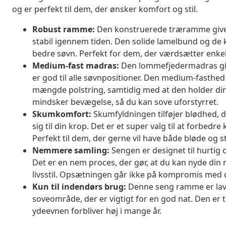
og er perfekt til dem, der ønsker komfort og stil.
Robust ramme:
Den konstruerede træramme giver s
stabil igennem tiden. Den solide lamelbund og de k
bedre søvn. Perfekt for dem, der værdsætter enk
Medium-fast madras:
Den lommefjedermadras give
er god til alle søvnpositioner. Den medium-fasthed
mængde polstring, samtidig med at den holder din 
mindsker bevægelse, så du kan sove uforstyrret.
Skumkomfort:
Skumfyldningen tilføjer blødhed, 
sig til din krop. Det er et super valg til at forbedr
Perfekt til dem, der gerne vil have både bløde og 
Nemmere samling:
Sengen er designet til hurtig
Det er en nem proces, der gør, at du kan nyde din 
livsstil. Opsætningen går ikke på kompromis med 
Kun til indendørs brug:
Denne seng ramme er lavet
soveområde, der er vigtigt for en god nat. Den er t
ydeevnen forbliver høj i mange år.