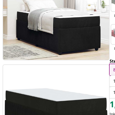
St
1
In