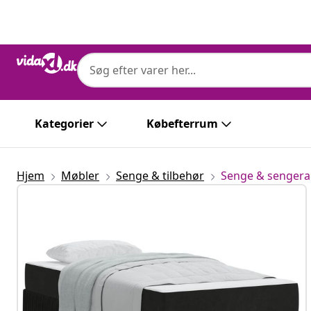
Forrige
Næste
Kategorier
Købefterrum
Hjem
Møbler
Senge & tilbehør
Senge & senge