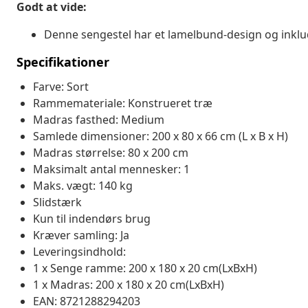
Godt at vide:
Denne sengestel har et lamelbund-design og inklu
Specifikationer
Farve: Sort
Rammemateriale: Konstrueret træ
Madras fasthed: Medium
Samlede dimensioner: 200 x 80 x 66 cm (L x B x H)
Madras størrelse: 80 x 200 cm
Maksimalt antal mennesker: 1
Maks. vægt: 140 kg
Slidstærk
Kun til indendørs brug
Kræver samling: Ja
Leveringsindhold:
1 x Senge ramme: 200 x 180 x 20 cm(LxBxH)
1 x Madras: 200 x 180 x 20 cm(LxBxH)
EAN: 8721288294203