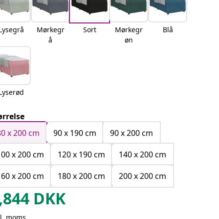
Lysegrå
Mørkegr
Sort
Mørkegr
Blå
å
øn
Lyserød
ørrelse
80 x 200 cm
90 x 190 cm
90 x 200 cm
100 x 200 cm
120 x 190 cm
140 x 200 cm
160 x 200 cm
180 x 200 cm
200 x 200 cm
,844
DKK
kl. moms