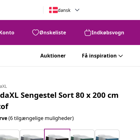
dansk
Konto
Ønskeliste
Indkøbsvogn
Auktioner
Få inspiration
daXL
idaXL Sengestel Sort 80 x 200 cm
tof
rve
(6 tilgængelige muligheder)