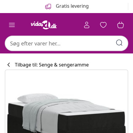
Forrige
Næste
Gratis levering
Tilbage til: Senge & sengeramme
Køkkenkollekti
#sharemevidaxl