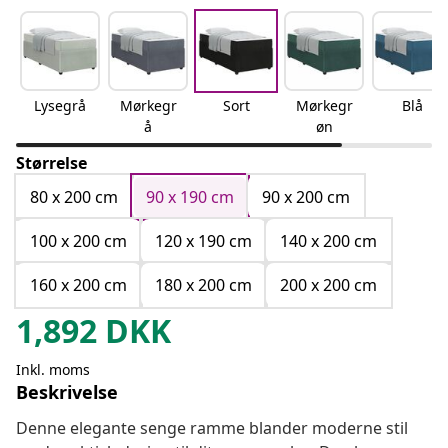
Lysegrå
Mørkegr
Sort
Mørkegr
Blå
å
øn
Størrelse
80 x 200 cm
90 x 190 cm
90 x 200 cm
100 x 200 cm
120 x 190 cm
140 x 200 cm
160 x 200 cm
180 x 200 cm
200 x 200 cm
1,892
DKK
Inkl. moms
Beskrivelse
Denne elegante senge ramme blander moderne stil