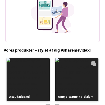
Vores produkter – stylet af dig #sharemevidaxl
Opslag
saudades.wd
Opslag
moje_czarno_na_bialym
offentliggjort
offentliggjort