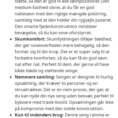
støtte, så den er god til alle søvnpositioner. Den
medium-fasthed sikrer, at du får en god
nattesøvn med den rigtige mængde polstring,
samtidig med at den holder din rygsøjle justeret.
Den smarte fjederkonstruktion mindsker
bevægelse, så du kan sove uforstyrret.
Skumkomfort:
Skumfyldningen tilføjer blødhed,
der gør soveoverfladen mere behagelig, så den
former sig til din krop. Det er et super valg til at
forbedre komforten, så du kan få en god søvn
nat efter nat. Perfekt til dem, der gerne vil have
både bløde og støttende senge.
Nemmere samling:
Sengen er designet til hurtig
opsætning, der kræver to personer og en
skruetrækker. Det er en nem proces, der gør, at
du kan nyde din nye seng uden besvær, perfekt til
byboere med travle livsstil. Opsætningen går ikke
på kompromis med den solide konstruktion.
Kun til indendørs brug:
Denne seng ramme er