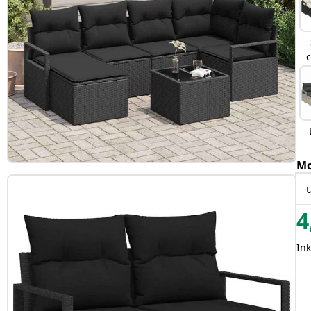
Mo
4
In