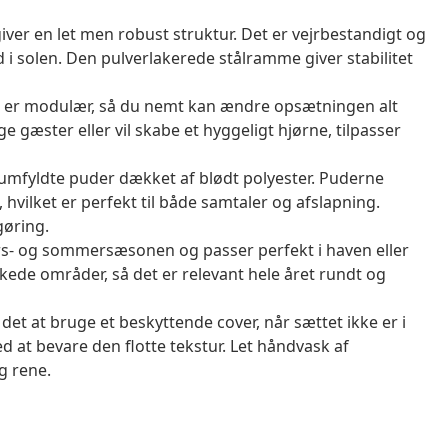
giver en let men robust struktur. Det er vejrbestandigt og
d i solen. Den pulverlakerede stålramme giver stabilitet
n er modulær, så du nemt kan ændre opsætningen alt
 gæster eller vil skabe et hyggeligt hjørne, tilpasser
fyldte puder dækket af blødt polyester. Puderne
hvilket er perfekt til både samtaler og afslapning.
gøring.
rårs- og sommersæsonen og passer perfekt i haven eller
ede områder, så det er relevant hele året rundt og
 det at bruge et beskyttende cover, når sættet ikke er i
d at bevare den flotte tekstur. Let håndvask af
g rene.