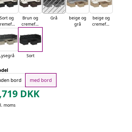
Sort og
Brun og
Grå
beige og
beige og
cremefar
cremefar
grå
cremefar
vet
vet
vet
Lysegrå
Sort
del
uden bord
med bord
,719
DKK
kl. moms