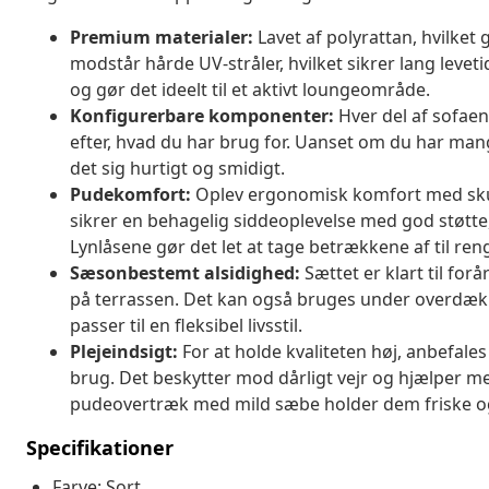
Premium materialer:
Lavet af polyrattan, hvilket 
modstår hårde UV-stråler, hvilket sikrer lang leveti
og gør det ideelt til et aktivt loungeområde.
Konfigurerbare komponenter:
Hver del af sofae
efter, hvad du har brug for. Uanset om du har mange
det sig hurtigt og smidigt.
Pudekomfort:
Oplev ergonomisk komfort med skum
sikrer en behagelig siddeoplevelse med god støtte, 
Lynlåsene gør det let at tage betrækkene af til ren
Sæsonbestemt alsidighed:
Sættet er klart til fo
på terrassen. Det kan også bruges under overdækk
passer til en fleksibel livsstil.
Plejeindsigt:
For at holde kvaliteten høj, anbefales
brug. Det beskytter mod dårligt vejr og hjælper me
pudeovertræk med mild sæbe holder dem friske o
Specifikationer
Farve: Sort