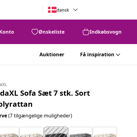
dansk
Konto
Ønskeliste
Indkøbsvogn
Auktioner
Få inspiration
daXL
idaXL Sofa Sæt 7 stk. Sort
olyrattan
rve
(7 tilgængelige muligheder)