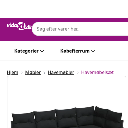
Forrige
Næste
Kategorier
Købefterrum
Hjem
Møbler
Havemøbler
Havemøbelsæt