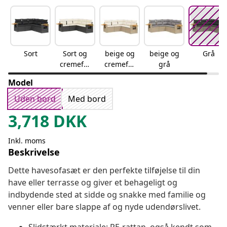
Sort
Sort og
beige og
beige og
Grå
cremefar
cremefar
grå
vet
vet
Model
Uden bord
Med bord
3,718
DKK
Inkl. moms
Beskrivelse
Dette havesofasæt er den perfekte tilføjelse til din
have eller terrasse og giver et behageligt og
indbydende sted at sidde og snakke med familie og
venner eller bare slappe af og nyde udendørslivet.