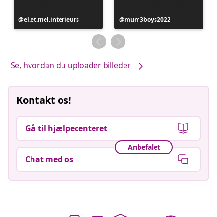
Opslag
el.et.mel.interieurs
Opslag
mum3boys2022
offentliggjort
offentliggjort
af
af
Se, hvordan du uploader billeder
Kontakt os!
Gå til hjælpecenteret
Anbefalet
Chat med os