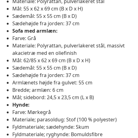
Materiale: Polyrattan, pulverlakeret stål
Mål: 55 x 62 x 69 cm (B x D x H)
Sædemål: 55 x 55 cm (B x D)
Sædehøjde fra jorden: 37 cm
Sofa med armlæn:
Farve: Grå
Materiale: Polyrattan, pulverlakeret stål, massivt
akacietræ med en oliefinish
Mål: 62/85 x 62 x 69 cm (B x D x H)
Sædemål: 55 x 55 cm (B x D)
Sædehøjde fra jorden: 37 cm
Armlænets højde fra gulvet: 55 cm
Bredde; armlæn: 6 cm
Mål; sidebord: 24,5 x 23,5 cm (L x B)
Hynde:
Farve: Mørkegrå
Materiale; parasoldug: Stof (100 % polyester)
Fyldmateriale; sædehynde: Skum
Fyldmateriale; ryghynde: Bomuldsfibre