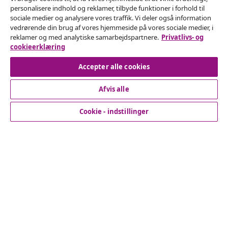
personalisere indhold og reklamer, tilbyde funktioner i forhold til
Fortryd køb
sociale medier og analysere vores traffik. Vi deler også information
vedrørende din brug af vores hjemmeside på vores sociale medier, i
Indsend en anmodning om at fortryde din ordre.
reklamer og med analytiske samarbejdspartnere.
Privatlivs- og
cookieerklæring
Fortryd køb
Accepter alle cookies
Afvis alle
Kundeservice
Cookie - indstillinger
Virksomhed
vidaXL
Opdag mere