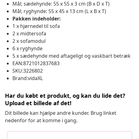
Mål; sædehynde: 55 x 55 x 3 cm (B x D x T)
Mål; ryghynde: 55 x 45 x 13 cm (L x B x T)
Pakken indeholder:
1 x hjørnedel til sofa
2 x midtersofa
2 x sofamodul
6 x ryghynde
5 x sædehynde med aftageligt og vaskbart betræk
EAN:8721012837683
SKU:3226802
Brand:vidaXL
Har du købt et produkt, og kan du lide det?
Upload et billede af det!
Dit billede kan hjælpe andre kunder. Brug linket
nedenfor for at komme i gang.