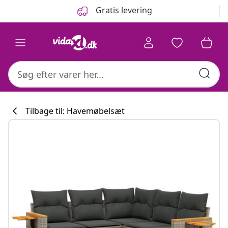
Forrige
Næste
Gratis levering
Tilbage til: Havemøbelsæt
Køkkenkollekti
#sharemevidaxl