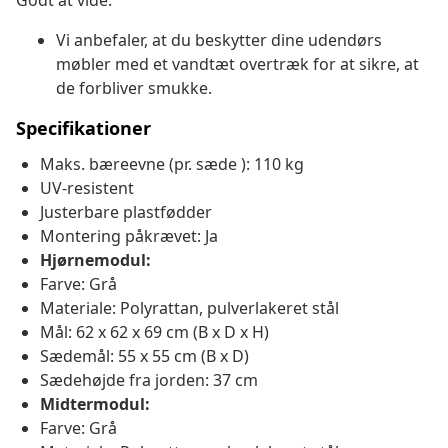
Godt at vide:
Vi anbefaler, at du beskytter dine udendørs
møbler med et vandtæt overtræk for at sikre, at
de forbliver smukke.
Specifikationer
Maks. bæreevne (pr. sæde ): 110 kg
UV-resistent
Justerbare plastfødder
Montering påkrævet: Ja
Hjørnemodul:
Farve: Grå
Materiale: Polyrattan, pulverlakeret stål
Mål: 62 x 62 x 69 cm (B x D x H)
Sædemål: 55 x 55 cm (B x D)
Sædehøjde fra jorden: 37 cm
Midtermodul:
Farve: Grå