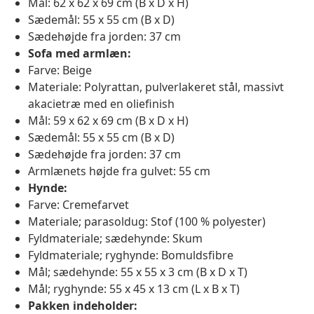
Mål: 62 x 62 x 69 cm (B x D x H)
Sædemål: 55 x 55 cm (B x D)
Sædehøjde fra jorden: 37 cm
Sofa med armlæn:
Farve: Beige
Materiale: Polyrattan, pulverlakeret stål, massivt
akacietræ med en oliefinish
Mål: 59 x 62 x 69 cm (B x D x H)
Sædemål: 55 x 55 cm (B x D)
Sædehøjde fra jorden: 37 cm
Armlænets højde fra gulvet: 55 cm
Hynde:
Farve: Cremefarvet
Materiale; parasoldug: Stof (100 % polyester)
Fyldmateriale; sædehynde: Skum
Fyldmateriale; ryghynde: Bomuldsfibre
Mål; sædehynde: 55 x 55 x 3 cm (B x D x T)
Mål; ryghynde: 55 x 45 x 13 cm (L x B x T)
Pakken indeholder: