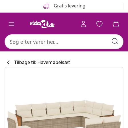
Forrige
Næste
Gratis levering
Tilbage til: Havemøbelsæt
Køkkenkollekti
#sharemevidaxl