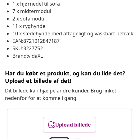
1 x hjørnedel til sofa
7 x midtermodul
2 x sofamodul
11 x ryghynde
10 x sædehynde med aftageligt og vaskbart betræk
EAN:8721012847187
SKU:3227752
Brand:vidaXL
Har du købt et produkt, og kan du lide det?
Upload et billede af det!
Dit billede kan hjælpe andre kunder. Brug linket
nedenfor for at komme i gang.
Upload billede