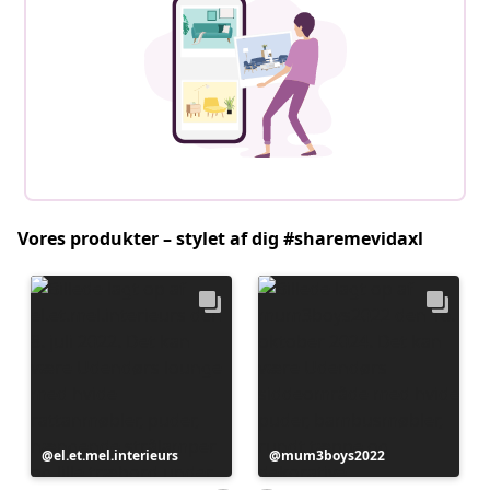
Vores produkter – stylet af dig #sharemevidaxl
Opslag
el.et.mel.interieurs
Opslag
mum3boys2022
offentliggjort
offentliggjort