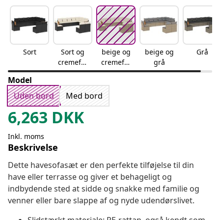
Sort
Sort og
beige og
beige og
Grå
cremefar
cremefar
grå
vet
vet
Model
Uden bord
Med bord
6,263
DKK
Inkl. moms
Beskrivelse
Dette havesofasæt er den perfekte tilføjelse til din
have eller terrasse og giver et behageligt og
indbydende sted at sidde og snakke med familie og
venner eller bare slappe af og nyde udendørslivet.