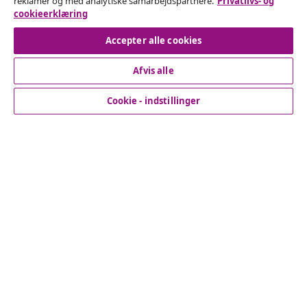
reklamer og med analytiske samarbejdspartnere.
Privatlivs- og
cookieerklæring
Fortryd køb
Accepter alle cookies
Afvis alle
Kundeservice
Cookie - indstillinger
Virksomhed
vidaXL
Opdag mere