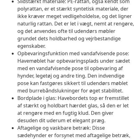
Slidstærkt materiale: PE-rattan, også kendt som
polyrattan, er et stærkt syntetisk materiale, der
ikke kræver meget vedligeholdelse, og det ligner
naturlig rattan. Det er let i vægt, nemt at rengøre,
og det anvendes ofte til udendørs møbler
grundet dets holdbarhed og vejrbestandige
egenskaber.
Opbevaringsfunktion med vandafvisende pose:
Havemøblet har opbevaringsplads under sædet
med en vandafvisende pose til opbevaring af
hynder, legetøj og andre ting. Den indvendige
pose kan fastgøres sikkert til udendørs møblet
med burrebåndslukninger for øget stabilitet.
Bordplade i glas: Havebordets top er fremstillet
af stærkt og holdbart hærdet glas, så den er let
at rengøre med en fugtig klud. Den giver
desuden dit uderum et elegant præg.
Aftagelige og vaskbare betræk: Disse
sædehynder er forsynet med aftagelige betræk,