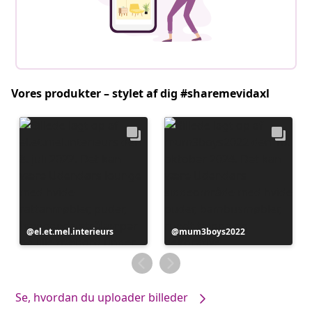
Vores produkter – stylet af dig #sharemevidaxl
Opslag
el.et.mel.interieurs
Opslag
mum3boys2022
offentliggjort
offentliggjort
af
af
Se, hvordan du uploader billeder