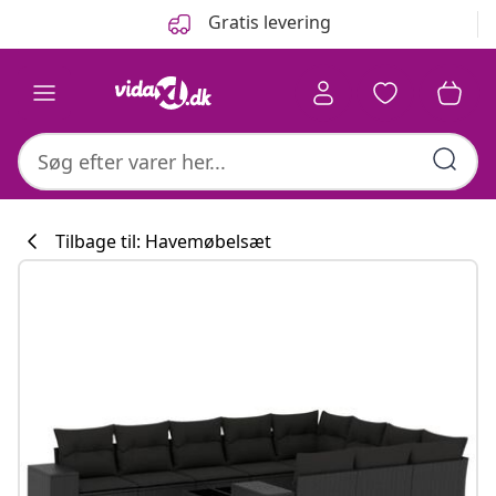
Forrige
Næste
Gratis levering
Tilbage til: Havemøbelsæt
Køkkenkollekti
#sharemevidaxl