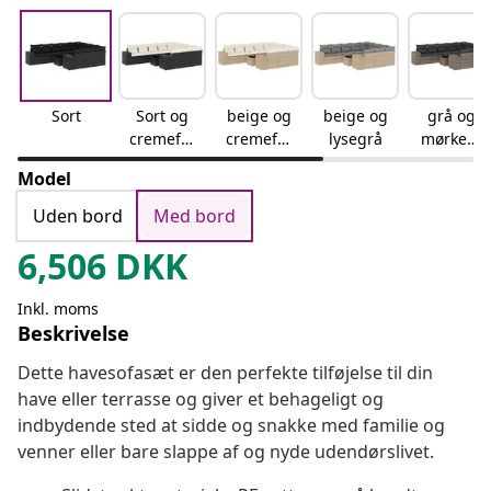
Sort
Sort og
beige og
beige og
grå og
cremefar
cremefar
lysegrå
mørkegr
vet
vet
å
Model
Uden bord
Med bord
6,506
DKK
Inkl. moms
Beskrivelse
Dette havesofasæt er den perfekte tilføjelse til din
have eller terrasse og giver et behageligt og
indbydende sted at sidde og snakke med familie og
venner eller bare slappe af og nyde udendørslivet.