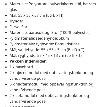
Materiale: Polyrattan, pulverlakeret stål, hærdet
glas
Mål: 55 x 55 x 37 cm (L x B x H)
Hynde:
Farve: Sort
Materiale; parasoldug: Stof (100 % polyester)
Fyldmateriale; sædehynde: Skum
Fyldmateriale; ryghynde: Bomuldsfibre
Mål; sædehynde: 55 x 55 x 3 cm (B x D x T)
Mål; ryghynde: 55 x 45 x 13 cm (L x B x T)
Pakken indeholder:
1 x havebord
2 x hjørnemodul med opbevaringsfunktion og
vandafvisende pose
6 x midtermodul med opbevaringsfunktion og
vandafvisende pose
2 x sofamodul med opbevaringsfunktion og
vandafvisende pose