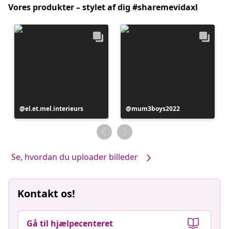
Vores produkter – stylet af dig #sharemevidaxl
Opslag
el.et.mel.interieurs
Opslag
mum3boys2022
offentliggjort
offentliggjort
af
af
Se, hvordan du uploader billeder
Kontakt os!
Gå til hjælpecenteret