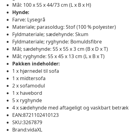
Mål: 100 x 55 x 44/73 cm (L x B x H)
Hynde:
Farve: Lysegrå
Materiale; parasoldug: Stof (100 % polyester)
Fyldmateriale; sædehynde: Skum
Fyldmateriale; ryghynde: Bomuldsfibre
Mål; sædehynde: 55 x 55 x 3 cm (B x D x T)
Mål; ryghynde: 55 x 45 x 13 cm (L x B x T)
Pakken indeholder:
1 x hjørnedel til sofa
1 x midtersofa
2 x sofamodul
1 x havebord
5 x ryghynde
4 x sædehynde med aftageligt og vaskbart betræk
EAN:8721102410123
SKU:3267879
Brand:vidaXL