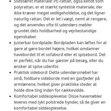
Slidstærkt materiale: PE-rattan, også kendt som
polyrattan, er et stærkt syntetisk materiale, der
ikke kræver meget vedligeholdelse, og det ligner
naturlig rattan. Det er let i vægt, nemt at rengøre,
og det anvendes ofte til udendørs møbler
grundet dets holdbarhed og vejrbestandige
egenskaber.
Justerbar bordplade: Bordpladen kan løftes for at
gøre at gøre bordet højere, hvilket omdanner
havebordet til et sofabord eller et spisebord. Det
er perfekt, når du har gæster på besøg, eller du
ønsker at spise udenfor.
Praktisk sidebord: Dette udendørsmøbel har
små, foldbare sideborde med en gasfjeder på
armlænene, hvilket giver praktiske steder at
holde dine ting inden for rækkevidde.
Komfortabel siddeoplevelse: Disse havemøbler
leveres med tykt polstrede hynder, så de giver en
komfortabel siddeoplevelse.