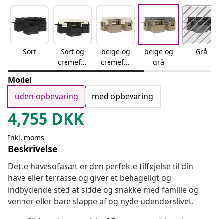
Sort
Sort og
beige og
beige og
Grå
cremefar
cremefar
grå
vet
vet
Model
uden opbevaring
med opbevaring
4,755
DKK
Inkl. moms
Beskrivelse
Dette havesofasæt er den perfekte tilføjelse til din
have eller terrasse og giver et behageligt og
indbydende sted at sidde og snakke med familie og
venner eller bare slappe af og nyde udendørslivet.