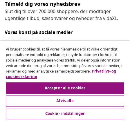
Tilmeld dig vores nyhedsbrev
Slut dig til over 700.000 shoppere, der modtager
ugentlige tilbud, sæsonvarer og nyheder fra vidaXL.
Vores konti på sociale medier
Vi bruger cookies til, at få vores hjemmeside til at virke ordentligt,
personalisere indhold og reklamer, tilbyde funktioner i forhold til
Fortryd køb
sociale medier og analysere vores traffik. Vi deler også information
vedrørende din brug af vores hjemmeside på vores sociale medier, i
Indsend en anmodning om at fortryde din ordre.
reklamer og med analytiske samarbejdspartnere.
Privatlivs- og
cookieerklæring
Fortryd køb
Accepter alle cookies
Afvis alle
Kundeservice
Cookie - indstillinger
Virksomhed