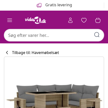
Forrige
Næste
Gratis levering
Tilbage til: Havemøbelsæt
Køkkenkollekti
#sharemevidaxl