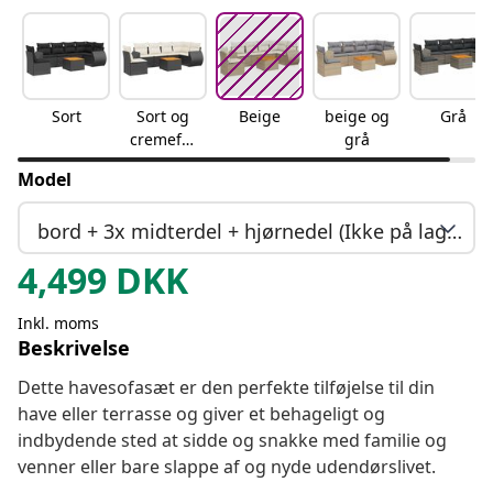
Sort
Sort og
Beige
beige og
Grå
cremefar
grå
vet
Model
bord + 3x midterdel + hjørnedel (Ikke på lager)
4,499
DKK
Inkl. moms
Beskrivelse
Dette havesofasæt er den perfekte tilføjelse til din
have eller terrasse og giver et behageligt og
indbydende sted at sidde og snakke med familie og
venner eller bare slappe af og nyde udendørslivet.