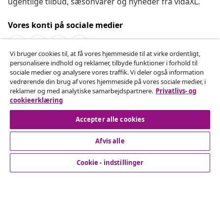
ugentlige tilbud, sæsonvarer og nyheder fra vidaXL.
Vores konti på sociale medier
Vi bruger cookies til, at få vores hjemmeside til at virke ordentligt,
personalisere indhold og reklamer, tilbyde funktioner i forhold til
Fortryd køb
sociale medier og analysere vores traffik. Vi deler også information
vedrørende din brug af vores hjemmeside på vores sociale medier, i
Indsend en anmodning om at fortryde din ordre.
reklamer og med analytiske samarbejdspartnere.
Privatlivs- og
cookieerklæring
Fortryd køb
Accepter alle cookies
Afvis alle
Kundeservice
Cookie - indstillinger
Virksomhed
vidaXL