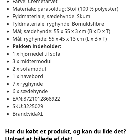
Farve: Cremefarvet
Materiale; parasoldug: Stof (100 % polyester)
Fyldmateriale; sædehynde: Skum
Fyldmateriale; ryghynde: Bomuldsfibre
Mål; sædehynde: 55 x 55 x 3 cm (B x D x T)
Mål; ryghynde: 55 x 45 x 13 cm (L x B x T)
Pakken indeholder:
1 x hjørnedel til sofa
3 x midtermodul
2 x sofamodul
1 x havebord
7 x ryghynde
6 x sædehynde
EAN:8721012868922
SKU:3225029
Brand:vidaXL
Har du købt et produkt, og kan du lide det?
Upload et billede af det!