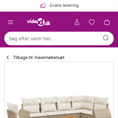
Forrige
Næste
Gratis levering
Tilbage til: Havemøbelsæt
Køkkenkollekti
#sharemevidaxl