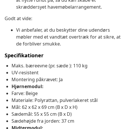
at flytte rundt på, så du kan skabe et
skræddersyet havemøbelarrangement.
Godt at vide:
Vi anbefaler, at du beskytter dine udendørs
møbler med et vandtæt overtræk for at sikre, at
de forbliver smukke.
Specifikationer
Maks. bæreevne (pr. sæde ): 110 kg
UV-resistent
Montering påkrævet: Ja
Hjørnemodul:
Farve: Beige
Materiale: Polyrattan, pulverlakeret stål
Mål: 62 x 62 x 69 cm (B x D x H)
Sædemål: 55 x 55 cm (B x D)
Sædehøjde fra jorden: 37 cm
Midtermodul: