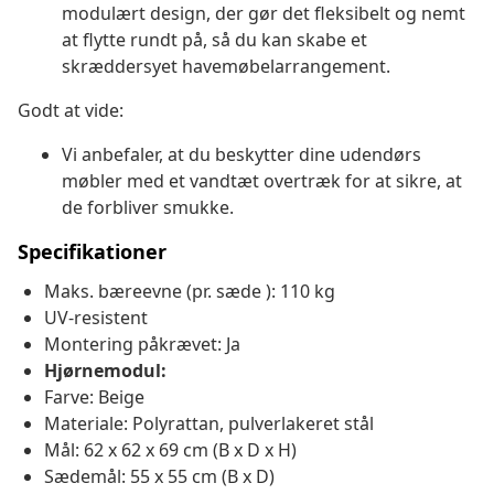
modulært design, der gør det fleksibelt og nemt
at flytte rundt på, så du kan skabe et
skræddersyet havemøbelarrangement.
Godt at vide:
Vi anbefaler, at du beskytter dine udendørs
møbler med et vandtæt overtræk for at sikre, at
de forbliver smukke.
Specifikationer
Maks. bæreevne (pr. sæde ): 110 kg
UV-resistent
Montering påkrævet: Ja
Hjørnemodul:
Farve: Beige
Materiale: Polyrattan, pulverlakeret stål
Mål: 62 x 62 x 69 cm (B x D x H)
Sædemål: 55 x 55 cm (B x D)