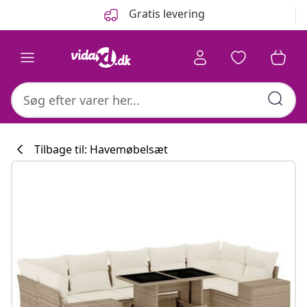
Forrige
Næste
Gratis levering
Tilbage til: Havemøbelsæt
Køkkenkollekti
#sharemevidaxl