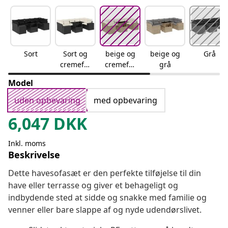
Sort
Sort og
beige og
beige og
Grå
cremefar
cremefar
grå
vet
vet
Model
uden opbevaring
med opbevaring
6,047
DKK
Inkl. moms
Beskrivelse
Dette havesofasæt er den perfekte tilføjelse til din
have eller terrasse og giver et behageligt og
indbydende sted at sidde og snakke med familie og
venner eller bare slappe af og nyde udendørslivet.