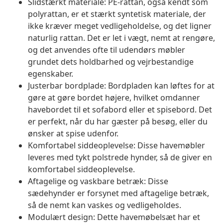
Slidstærkt materiale: PE-rattan, også kendt som
polyrattan, er et stærkt syntetisk materiale, der
ikke kræver meget vedligeholdelse, og det ligner
naturlig rattan. Det er let i vægt, nemt at rengøre,
og det anvendes ofte til udendørs møbler
grundet dets holdbarhed og vejrbestandige
egenskaber.
Justerbar bordplade: Bordpladen kan løftes for at
gøre at gøre bordet højere, hvilket omdanner
havebordet til et sofabord eller et spisebord. Det
er perfekt, når du har gæster på besøg, eller du
ønsker at spise udenfor.
Komfortabel siddeoplevelse: Disse havemøbler
leveres med tykt polstrede hynder, så de giver en
komfortabel siddeoplevelse.
Aftagelige og vaskbare betræk: Disse
sædehynder er forsynet med aftagelige betræk,
så de nemt kan vaskes og vedligeholdes.
Modulært design: Dette havemøbelsæt har et