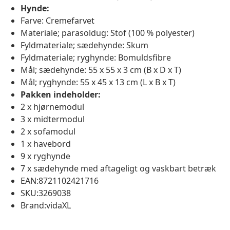
Hynde:
Farve: Cremefarvet
Materiale; parasoldug: Stof (100 % polyester)
Fyldmateriale; sædehynde: Skum
Fyldmateriale; ryghynde: Bomuldsfibre
Mål; sædehynde: 55 x 55 x 3 cm (B x D x T)
Mål; ryghynde: 55 x 45 x 13 cm (L x B x T)
Pakken indeholder:
2 x hjørnemodul
3 x midtermodul
2 x sofamodul
1 x havebord
9 x ryghynde
7 x sædehynde med aftageligt og vaskbart betræk
EAN:8721102421716
SKU:3269038
Brand:vidaXL