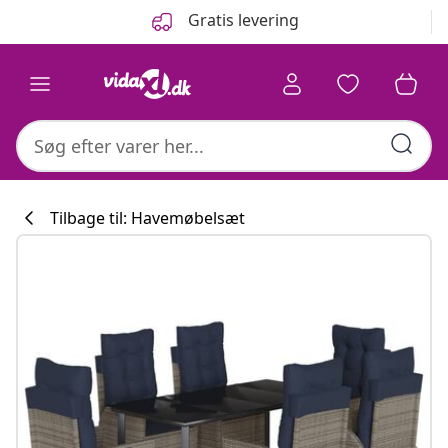
Forrige
Næste
Gratis levering
Tilbage til: Havemøbelsæt
Køkkenkollekti
#sharemevidaxl