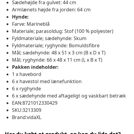
Sædehøjde fra gulvet: 44 cm
Armlænets højde fra jorden: 64 cm
Hynde:
Farve: Marineblå
Materiale; parasoldug: Stof (100 % polyester)
Fyldmateriale; sædehynde: Skum
Fyldmateriale; ryghynde: Bomuldsfibre
Mål; sædehynde: 48 x 51 x 3 cm (B x D x T)
Mål; ryghynde: 66 x 48 x 11 cm (L x B x T)
Pakken indeholder:
1 x havebord
6 x havestol med lænefunktion
6 x ryghynde
6 x sædehynde med aftageligt og vaskbart betræk
EAN:8721012330429
SKU:3213309
Brand:vidaXL