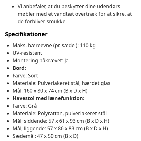
Vi anbefaler, at du beskytter dine udendørs
møbler med et vandtæt overtræk for at sikre, at
de forbliver smukke.
Specifikationer
Maks. bæreevne (pr. sæde ): 110 kg
UV-resistent
Montering påkrævet: Ja
Bord:
Farve: Sort
Materiale: Pulverlakeret stål, hærdet glas
Mål: 160 x 80 x 74 cm (B x D x H)
Havestol med lænefunktion:
Farve: Grå
Materiale: Polyrattan, pulverlakeret stål
Mål; siddende: 57 x 61 x 93 cm (B x D x H)
Mål; liggende: 57 x 86 x 83 cm (B x D x H)
Sædemål: 47 x 50 cm (B x D)