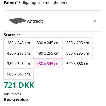
Farve
(23 tilgængelige muligheder)
Antracit
Størrelse
280 x 245 cm
330 x 245 cm
380 x 295 cm
430 x 295 cm
480 x 295 cm
580 x 295 cm
380 x 345 cm
430 x 345 cm
500 × 350 cm
580 x 345 cm
721
DKK
Inkl. moms
Beskrivelse