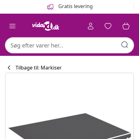
Forrige
Næste
Gratis levering
Tilbage til: Markiser
Køkkenkollekti
#sharemevidaxl