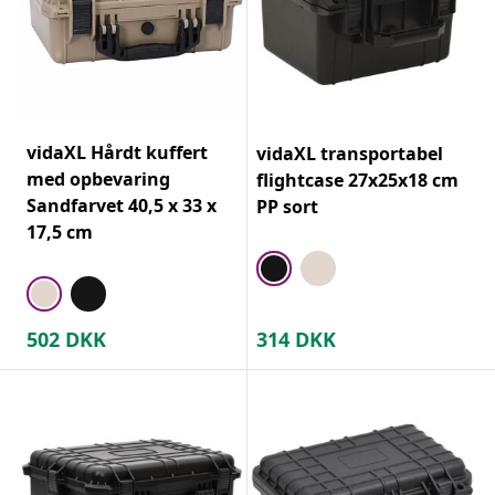
vidaXL Hårdt kuffert
vidaXL transportabel
med opbevaring
flightcase 27x25x18 cm
Sandfarvet 40,5 x 33 x
PP sort
17,5 cm
502
DKK
314
DKK