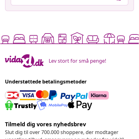
Understøttede betalingsmetoder
Tilmeld dig vores nyhedsbrev
Slut dig til over 700.000 shoppere, der modtager
ugentlige tilbud, sæsonvarer og nyheder fra vidaXL.
Vores konti på sociale medier
Fortryd køb
Indsend en anmodning om at fortryde din ordre.
Fortryd køb