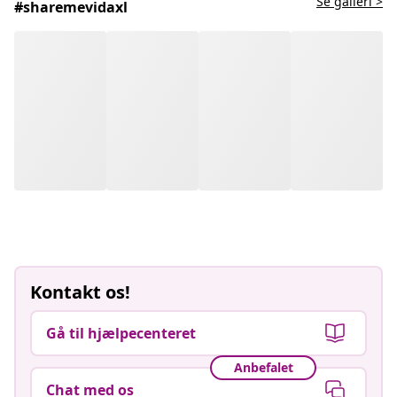
Se galleri >
#sharemevidaxl
Kontakt os!
Gå til hjælpecenteret
Anbefalet
Chat med os
Lev stort for små penge!