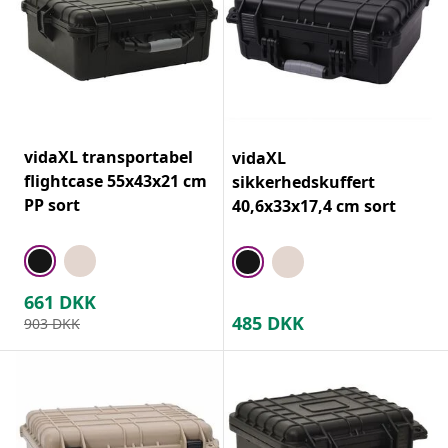
vidaXL transportabel
vidaXL
flightcase 55x43x21 cm
sikkerhedskuffert
PP sort
40,6x33x17,4 cm sort
661
DKK
485
DKK
903
DKK