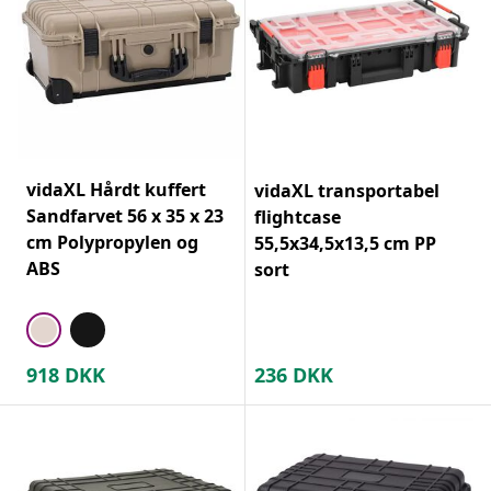
vidaXL Hårdt kuffert
vidaXL transportabel
Sandfarvet 56 x 35 x 23
flightcase
cm Polypropylen og
55,5x34,5x13,5 cm PP
ABS
sort
918
DKK
236
DKK