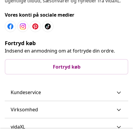
Kundeservice
Virksomhed
vidaXL
Opdag mere
© 2008-2026 www.vidaxl.dk er et website under vidaXL
Marketplace Europe B.V.