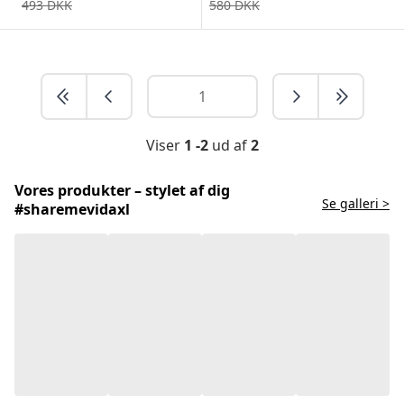
493
DKK
580
DKK
Viser
1 -2
ud af
2
Vores produkter – stylet af dig
Se galleri >
#sharemevidaxl