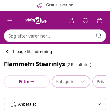
Forrige
Næste
Gratis levering
Tilbage til: Indretning
Flammefri Stearinlys
(2 Resultater)
Køkkenkollekti
Filtre
Kategorier
Pris
#sharemevidaxl
Anbefalet