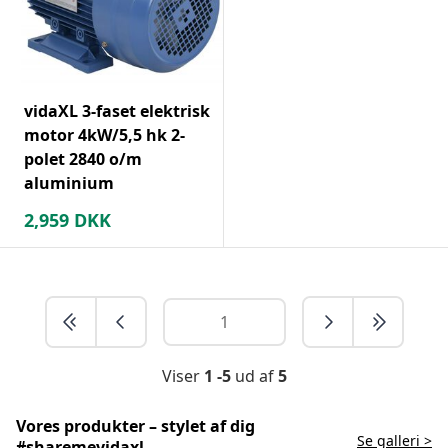
vidaXL 3-faset elektrisk
motor 4kW/5,5 hk 2-
polet 2840 o/m
aluminium
2,959
DKK
Viser
1 -5
ud af
5
Vores produkter – stylet af dig
Se galleri >
#sharemevidaxl