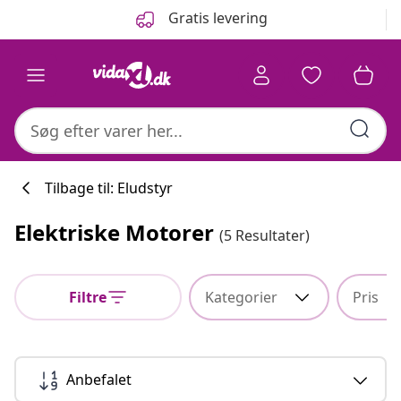
Forrige
Næste
Gratis levering
Tilbage til: Eludstyr
Elektriske Motorer
(5 Resultater)
Køkkenkollekti
Filtre
Kategorier
Pris
#sharemevidaxl
Anbefalet