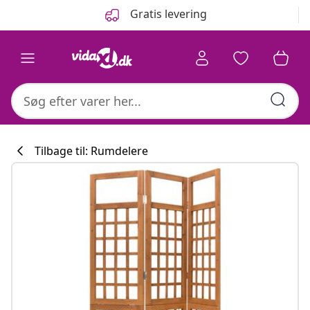
Forrige
Næste
Gratis levering
Tilbage til: Rumdelere
Køkkenkollekti
#sharemevidaxl