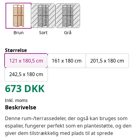
Brun
Sort
Grå
Størrelse
121 x 180,5 cm
161 x 180 cm
201,5 x 180 cm
242,5 x 180 cm
673
DKK
Inkl. moms
Beskrivelse
Denne rum-/terrassedeler, der også kan bruges som
espalier, fungerer perfekt som en plantestøtte, og den
giver dem tilstrækkelig med plads til at sprede