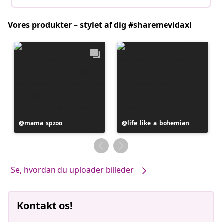
Vores produkter – stylet af dig #sharemevidaxl
Opslag
mama_spzoo
Opslag
life_like_a_bohemian
offentliggjort
offentliggjort
af
af
Se, hvordan du uploader billeder
Kontakt os!