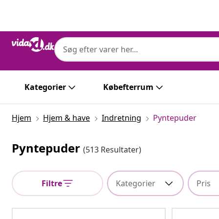
Forrige
Næste
Kategorier
Købefterrum
Hjem
Hjem & have
Indretning
Pyntepuder
Pyntepuder
(513 Resultater)
Filtre
Kategorier
Pris