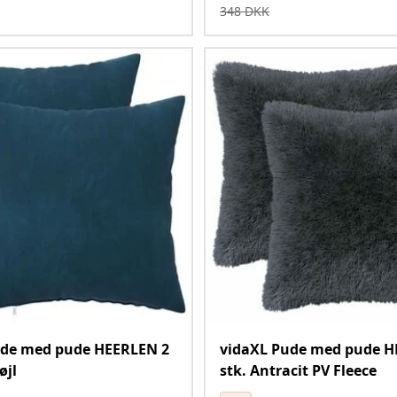
348
DKK
ude med pude HEERLEN 2
vidaXL Pude med pude H
øjl
stk. Antracit PV Fleece