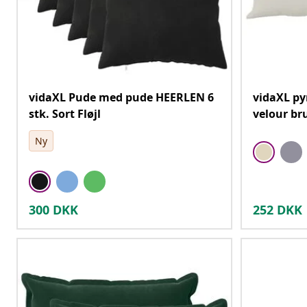
vidaXL Pude med pude HEERLEN 6
vidaXL py
stk. Sort Fløjl
velour br
Ny
300
DKK
252
DKK