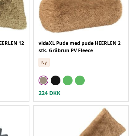
EERLEN 12
vidaXL Pude med pude HEERLEN 2
stk. Gråbrun PV Fleece
Ny
224
DKK