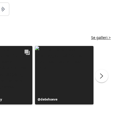
Se galleri >
sy
Opslag
de6ehoeve
Opslag
diy_wohn
t
offentliggjort
offentligg
af
af