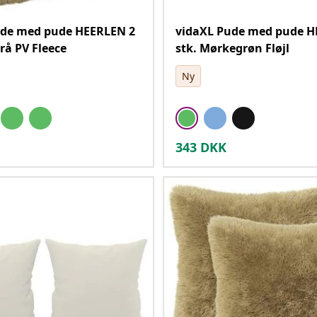
ude med pude HEERLEN 2
vidaXL Pude med pude H
rå PV Fleece
stk. Mørkegrøn Fløjl
Ny
343
DKK