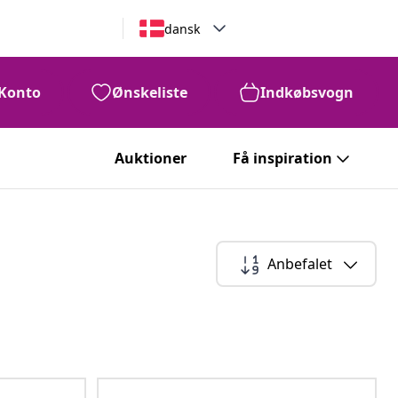
dansk
Konto
Ønskeliste
Indkøbsvogn
Auktioner
Få inspiration
Anbefalet