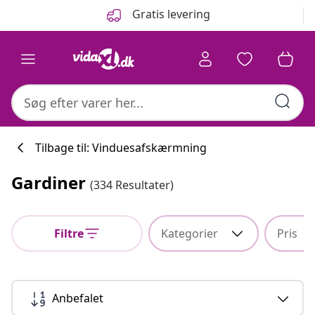
Forrige
Næste
Gratis levering
Tilbage til: Vinduesafskærmning
Gardiner
(334 Resultater)
Køkkenkollekti
Filtre
Kategorier
Pris
#sharemevidaxl
Anbefalet