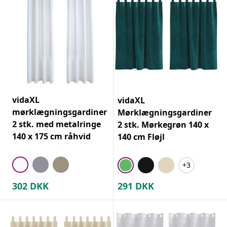
vidaXL
vidaXL
mørklægningsgardiner
Mørklægningsgardiner
2 stk. med metalringe
2 stk. Mørkegrøn 140 x
140 x 175 cm råhvid
140 cm Fløjl
+3
302
DKK
291
DKK