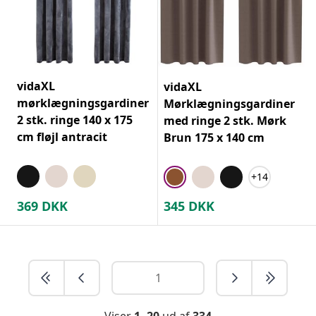
vidaXL
vidaXL
mørklægningsgardiner
Mørklægningsgardiner
2 stk. ringe 140 x 175
med ringe 2 stk. Mørk
cm fløjl antracit
Brun 175 x 140 cm
+14
369
DKK
345
DKK
Viser
1 -20
ud af
334