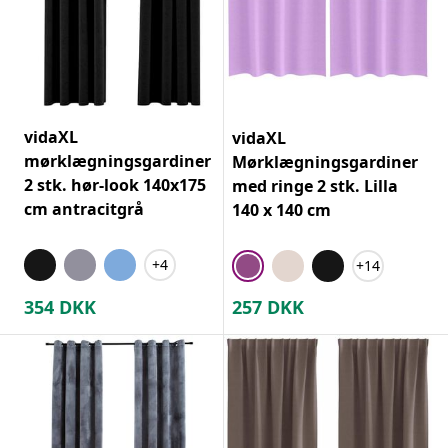
vidaXL
vidaXL
mørklægningsgardiner
Mørklægningsgardiner
2 stk. hør-look 140x175
med ringe 2 stk. Lilla
cm antracitgrå
140 x 140 cm
+4
+14
354
DKK
257
DKK