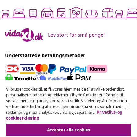
Lev stort for små penge!
Understøttede betalingsmetoder
Vi bruger cookies til, at få vores hjemmeside til at virke ordentligt,
personalisere indhold og reklamer, tilbyde funktioner i forhold til
Tilmeld dig vores nyhedsbrev
sociale medier og analysere vores traffik. Vi deler også information
Slut dig til over 700.000 shoppere, der modtager
vedrørende din brug af vores hjemmeside på vores sociale medier, i
ugentlige tilbud, sæsonvarer og nyheder fra vidaXL.
reklamer og med analytiske samarbejdspartnere.
Privatlivs- og
cookieerklæring
Vores konti på sociale medier
Accepter alle cookies