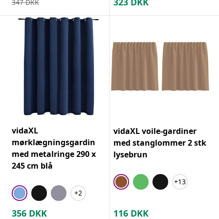
323
DKK
347
DKK
vidaXL
vidaXL voile-gardiner
mørklægningsgardin
med stanglommer 2 stk
med metalringe 290 x
lysebrun
245 cm blå
+13
+2
356
DKK
116
DKK