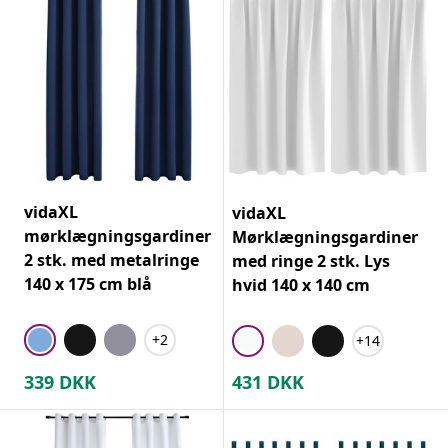
vidaXL
vidaXL
mørklægningsgardiner
Mørklægningsgardiner
2 stk. med metalringe
med ringe 2 stk. Lys
140 x 175 cm blå
hvid 140 x 140 cm
+2
+14
339
DKK
431
DKK