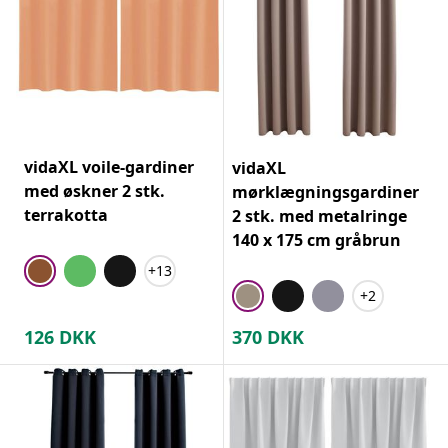
vidaXL voile-gardiner
vidaXL
med øskner 2 stk.
mørklægningsgardiner
terrakotta
2 stk. med metalringe
140 x 175 cm gråbrun
+13
+2
126
DKK
370
DKK