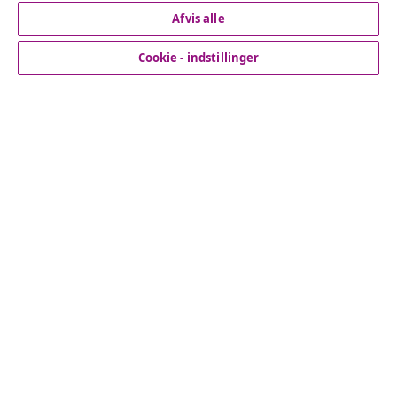
Afvis alle
Fortryd køb
Cookie - indstillinger
Indsend en anmodning om at fortryde din ordre.
Fortryd køb
Kundeservice
Virksomhed
vidaXL
Opdag mere