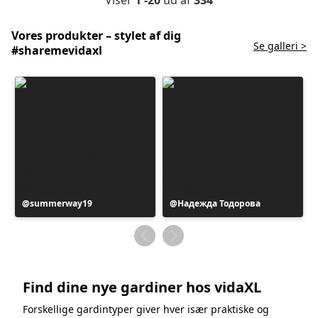
Vores produkter – stylet af dig
Se galleri >
#sharemevidaxl
Opslag
summerway19
Opslag
Надежда Тодорова
offentliggjort
offentliggjort
af
af
Find dine nye gardiner hos vidaXL
Forskellige gardintyper giver hver især praktiske og