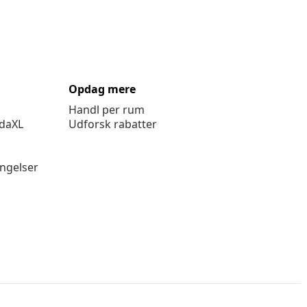
Opdag mere
Handl per rum
idaXL
Udforsk rabatter
ingelser