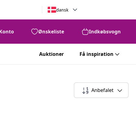
dansk
Konto
Ønskeliste
Indkøbsvogn
Auktioner
Få inspiration
Anbefalet