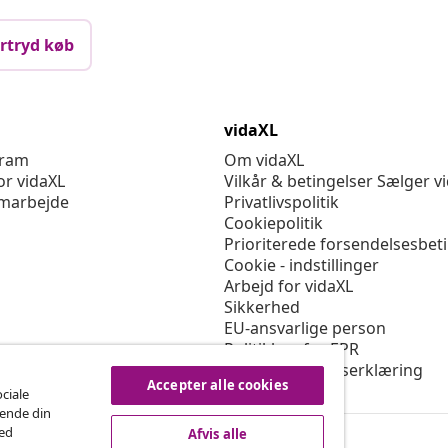
rtryd køb
vidaXL
gram
Om vidaXL
or vidaXL
Vilkår & betingelser Sælger v
marbejde
Privatlivspolitik
Cookiepolitik
Prioriterede forsendelsesbet
Cookie - indstillinger
Arbejd for vidaXL
Sikkerhed
EU-ansvarlige person
Politikken for EPR
Tilgængelighedserklæring
Accepter alle cookies
ociale
rende din
med
Afvis alle